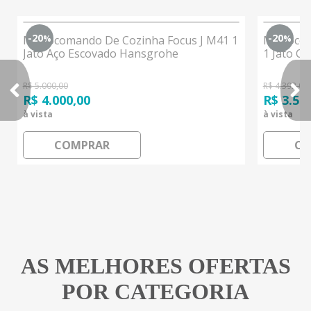
-20
-20
Monocomando De Cozinha Focus J M41 1
Monocom
%
%
Jato Aço Escovado Hansgrohe
1 Jato C
R$ 5.000,00
R$ 4.392,00
R$ 4.000,00
R$ 3.51
à vista
à vista
COMPRAR
CO
AS MELHORES OFERTAS
POR CATEGORIA