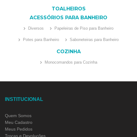
TOALHEIROS
ACESSÓRIOS PARA BANHEIRO
Diversos
Papeleiras de Piso para Banheiro
Potes para Banheiro
Saboneteiras para Banheiro
COZINHA
Monocomandos para Cozinha
INSTITUCIONAL
Quem Somos
Meu Cadastro
Meus Pedidos
Trocas e Devoluções