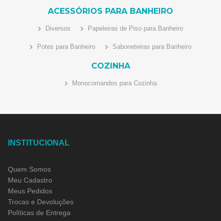
ACESSÓRIOS PARA BANHEIRO
Diversos
Papeleiras de Piso para Banheiro
Potes para Banheiro
Saboneteiras para Banheiro
COZINHA
Monocomandos para Cozinha
INSTITUCIONAL
Quem Somos
Meu Cadastro
Meus Pedidos
Trocas e Devoluções
Políticas de Entrega