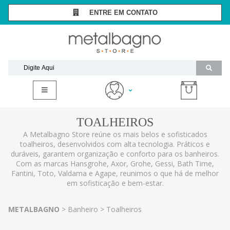
ENTRE EM CONTATO
SÃO PAULO -
(11) 3081-7006
RIO DE JANEIRO -
(21) 2294-8091
contato@metalbagnostore.com.br
(11) 99467-1909
Minha Conta
TOALHEIROS
Meus Pedidos
A Metalbagno Store reúne os mais belos e sofisticados
toalheiros, desenvolvidos com alta tecnologia. Práticos e
duráveis, garantem organização e conforto para os banheiros.
Com as marcas Hansgrohe, Axor, Grohe, Gessi, Bath Time,
Fantini, Toto, Valdama e Agape, reunimos o que há de melhor
em sofisticação e bem-estar.
METALBAGNO
Banheiro
Toalheiros