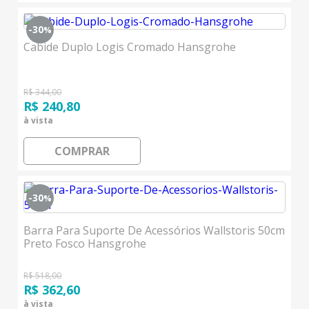
-30
%
Cabide Duplo Logis Cromado Hansgrohe
R$ 344,00
R$ 240,80
à vista
COMPRAR
-30
%
Barra Para Suporte De Acessórios Wallstoris 50cm
Preto Fosco Hansgrohe
R$ 518,00
R$ 362,60
à vista