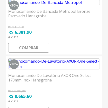
-30
%
Monocomando De Bancada Metropol Bronze
Escovado Hansgrohe
R$ 9.117,00
R$ 6.381,90
à vista
COMPRAR
-30
%
Monocomando De Lavatório AXOR One Select
170mm Inox Hansgrohe
R$ 13.808,00
R$ 9.665,60
à vista