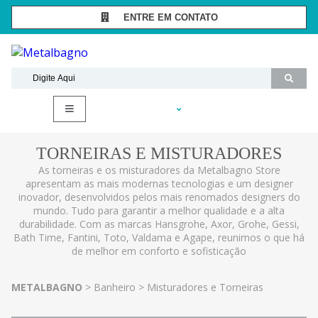
ENTRE EM CONTATO
SÃO PAULO -
(11) 3081-7006
RIO DE JANEIRO -
(21) 2294-8091
contato@metalbagnostore.com.br
(11) 99467-1909
Minha Conta
Meus Pedidos
TORNEIRAS E MISTURADORES
As torneiras e os misturadores da Metalbagno Store
apresentam as mais modernas tecnologias e um designer
inovador, desenvolvidos pelos mais renomados designers do
mundo. Tudo para garantir a melhor qualidade e a alta
durabilidade. Com as marcas Hansgrohe, Axor, Grohe, Gessi,
Bath Time, Fantini, Toto, Valdama e Agape, reunimos o que há
de melhor em conforto e sofisticação
METALBAGNO
Banheiro
Misturadores e Torneiras