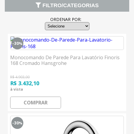
FILTRO/CATEGORIAS
ORDENAR POR:
-30
%
Monocomando De Parede Para Lavatório Finoris
168 Cromado Hansgrohe
R$ 4.903,00
R$ 3.432,10
à vista
COMPRAR
-30
%