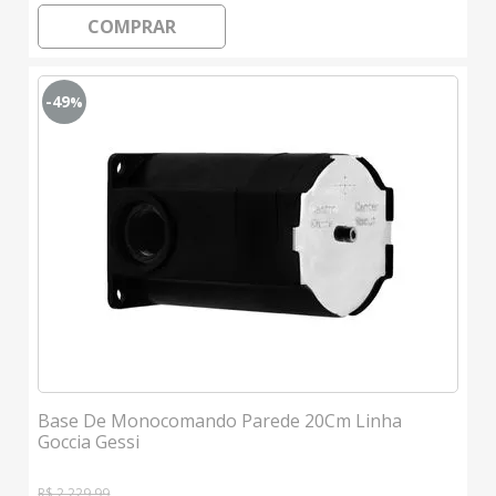
COMPRAR
-49
%
Base De Monocomando Parede 20Cm Linha
Goccia Gessi
R$ 2.229,99