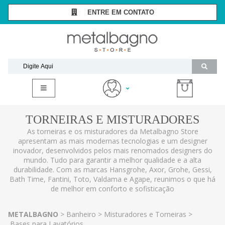
ENTRE EM CONTATO
SÃO PAULO -
(11) 3081-7006
RIO DE JANEIRO -
(21) 2294-8091
contato@metalbagnostore.com.br
(11) 99467-1909
Minha Conta
TORNEIRAS E MISTURADORES
Meus Pedidos
As torneiras e os misturadores da Metalbagno Store
apresentam as mais modernas tecnologias e um designer
inovador, desenvolvidos pelos mais renomados designers do
mundo. Tudo para garantir a melhor qualidade e a alta
durabilidade. Com as marcas Hansgrohe, Axor, Grohe, Gessi,
Bath Time, Fantini, Toto, Valdama e Agape, reunimos o que há
de melhor em conforto e sofisticação
METALBAGNO
Banheiro
Misturadores e Torneiras
Bases para Lavatórios