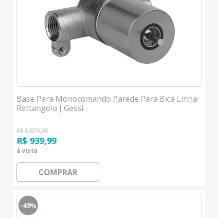
Base Para Monocomando Parede Para Bica Linha
Rettangolo J Gessi
R$ 1.879,99
R$ 939,99
à vista
COMPRAR
-49
%