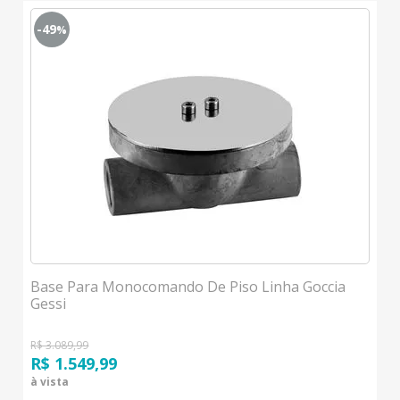
-49
%
Base Para Monocomando De Piso Linha Goccia
Gessi
R$ 3.089,99
R$ 1.549,99
à vista