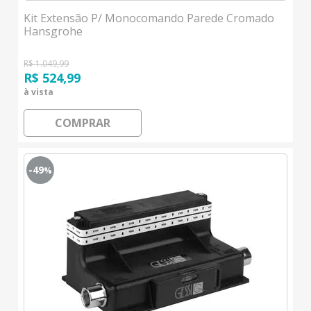
Kit Extensão P/ Monocomando Parede Cromado
Hansgrohe
R$ 1.049,99
R$ 524,99
à vista
COMPRAR
-49
%