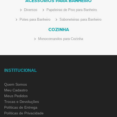
ACESSÓRIOS PARA BANHEIRO
Diversos
Papeleiras de Piso para Banheiro
Potes para Banheiro
Saboneteiras para Banheiro
COZINHA
Monocomandos para Cozinha
INSTITUCIONAL
Quem Somos
Meu Cadastro
Meus Pedidos
Trocas e Devoluções
Políticas de Entrega
Políticas de Privacidade