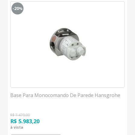
-20
%
Base Para Monocomando De Parede Hansgrohe
R$ 7.479,00
R$ 5.983,20
à vista