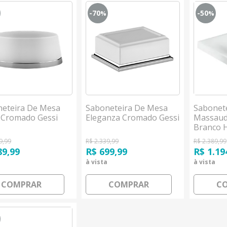
-70
-50
%
%
eteira De Mesa
Saboneteira De Mesa
Sabonete
 Cromado Gessi
Eleganza Cromado Gessi
Massaud
Branco 
9,99
R$ 2.339,99
R$ 2.389,99
89,99
R$ 699,99
R$ 1.19
à vista
à vista
COMPRAR
COMPRAR
C