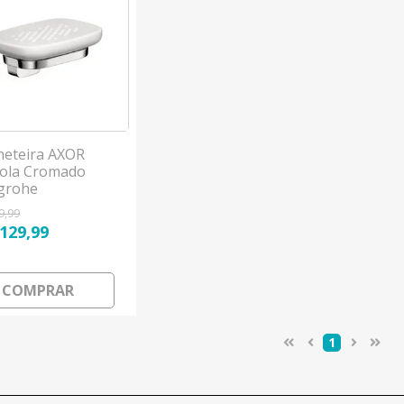
eteira AXOR
ola Cromado
grohe
9,99
.129,99
COMPRAR
1