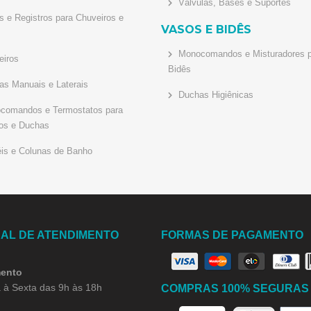
Válvulas, Bases e Suportes
 e Registros para Chuveiros e
VASOS E BIDÊS
Monocomandos e Misturadores p
iros
Bidês
s Manuais e Laterais
Duchas Higiênicas
omandos e Termostatos para
os e Duchas
is e Colunas de Banho
AL DE ATENDIMENTO
FORMAS DE PAGAMENTO
ento
à Sexta das 9h às 18h
COMPRAS 100% SEGURAS