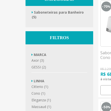
-70
%
Saboneteiras para Banheiro
(5)
FILTROS
Sabon
MARCA
Cono
Axor (3)
GESSI (2)
R$ 2.29
R$ 6
à vista
LINHA
Citterio (1)
Cono (1)
Eleganza (1)
Massaud (1)
-50
%