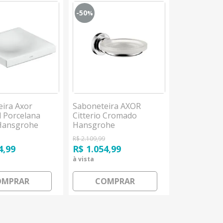
-50
%
ira Axor
Saboneteira AXOR
 Porcelana
Citterio Cromado
Hansgrohe
Hansgrohe
R$ 2.109,99
4,99
R$ 1.054,99
à vista
OMPRAR
COMPRAR