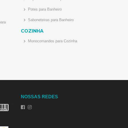
Potes para Banheiro
Saboneteiras para Banheiro
ara
COZINHA
Monocomandos para Cozinha
NOSSAS REDES