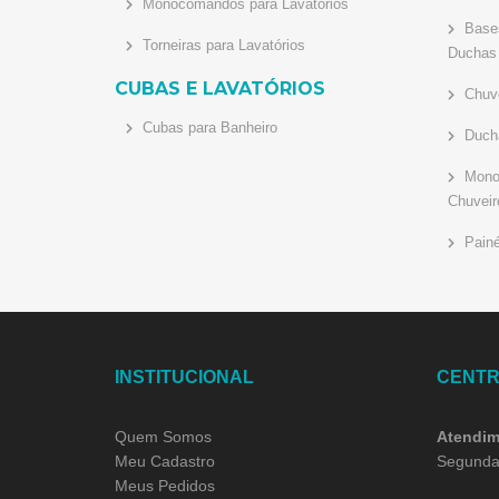
Monocomandos para Lavatórios
Bases
Torneiras para Lavatórios
Duchas
CUBAS E LAVATÓRIOS
Chuve
Cubas para Banheiro
Ducha
Monoc
Chuveir
Painé
INSTITUCIONAL
CENTR
Quem Somos
Atendim
Meu Cadastro
Segunda 
Meus Pedidos