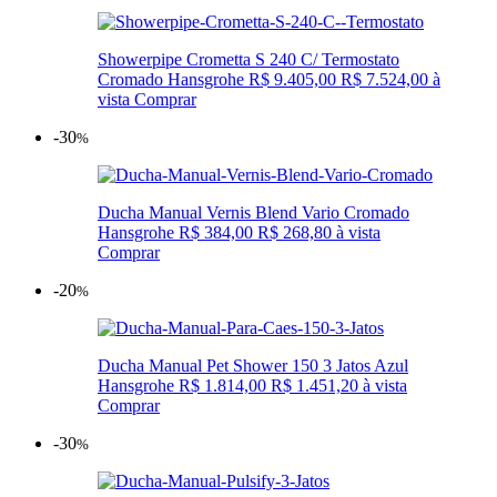
Showerpipe Crometta S 240 C/ Termostato
Cromado Hansgrohe
R$ 9.405,00
R$ 7.524,00
à
vista
Comprar
-30
%
Ducha Manual Vernis Blend Vario Cromado
Hansgrohe
R$ 384,00
R$ 268,80
à vista
Comprar
-20
%
Ducha Manual Pet Shower 150 3 Jatos Azul
Hansgrohe
R$ 1.814,00
R$ 1.451,20
à vista
Comprar
-30
%