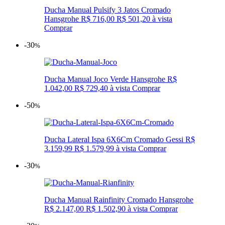
Ducha Manual Pulsify 3 Jatos Cromado
Hansgrohe
R$ 716,00
R$ 501,20
à vista
Comprar
-30
%
Ducha Manual Joco Verde Hansgrohe
R$
1.042,00
R$ 729,40
à vista
Comprar
-50
%
Ducha Lateral Ispa 6X6Cm Cromado Gessi
R$
3.159,99
R$ 1.579,99
à vista
Comprar
-30
%
Ducha Manual Rainfinity Cromado Hansgrohe
R$ 2.147,00
R$ 1.502,90
à vista
Comprar