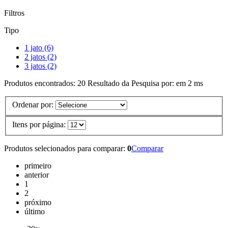
Filtros
Tipo
1 jato (6)
2 jatos (2)
3 jatos (2)
Produtos encontrados:
20
Resultado da Pesquisa por:
em
2 ms
Ordenar por:
Itens por página:
Produtos selecionados para comparar:
0
Comparar
primeiro
anterior
1
2
próximo
último