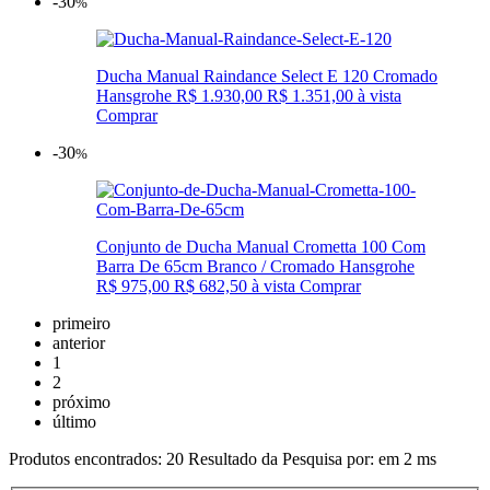
-30
%
Ducha Manual Raindance Select E 120 Cromado
Hansgrohe
R$ 1.930,00
R$ 1.351,00
à vista
Comprar
-30
%
Conjunto de Ducha Manual Crometta 100 Com
Barra De 65cm Branco / Cromado Hansgrohe
R$ 975,00
R$ 682,50
à vista
Comprar
primeiro
anterior
1
2
próximo
último
Produtos encontrados:
20
Resultado da Pesquisa por:
em
2 ms