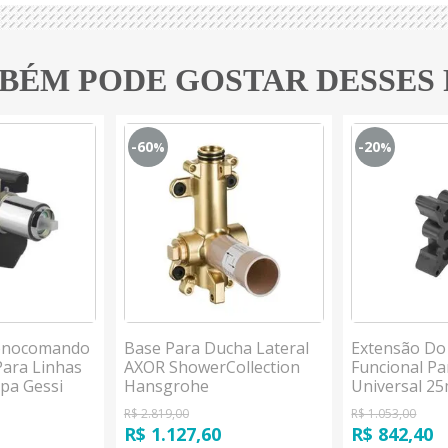
BÉM PODE GOSTAR DESSES
-60
-20
%
%
onocomando
Base Para Ducha Lateral
Extensão Do
Para Linhas
AXOR ShowerCollection
Funcional Pa
spa Gessi
Hansgrohe
Universal 2
Hansgrohe
R$ 2.819,00
R$ 1.053,00
R$ 1.127,60
R$ 842,40