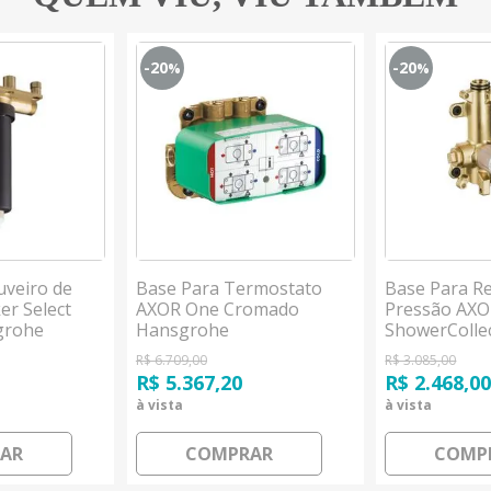
-20
-20
%
%
uveiro de
Base Para Termostato
Base Para R
er Select
AXOR One Cromado
Pressão AX
grohe
Hansgrohe
ShowerColle
Hansgrohe
R$ 6.709,00
R$ 3.085,00
R$ 5.367,20
R$ 2.468,0
à vista
à vista
AR
COMPRAR
COMP