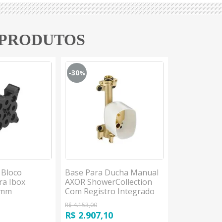
 PRODUTOS
-30
-20
%
%
 Bloco
Base Para Ducha Manual
Base Para
ra Ibox
AXOR ShowerCollection
De Chuveir
5mm
Com Registro Integrado
Hansgrohe
R$ 4.153,00
R$ 2.273,00
R$ 2.907,10
R$ 1.818,4