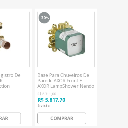
-30
-50
%
%
egistro De
Base Para Chuveiros De
Base Para 
OR
Parede AXOR Front E
Raindance 
ction
AXOR LampShower Nendo
Redondo 6
Hansgrohe
Hansgrohe
R$ 8.311,00
R$ 1.959,99
0
R$ 5.817,70
R$ 979,99
à vista
à vista
RAR
COMPRAR
COM