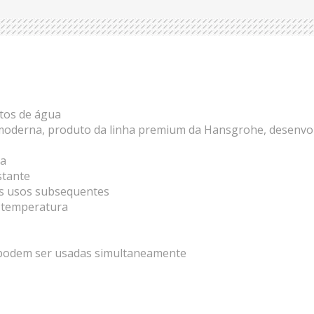
tos de água
 moderna, produto da linha premium da Hansgrohe, desenvol
ua
stante
s usos subsequentes
e temperatura
as podem ser usadas simultaneamente