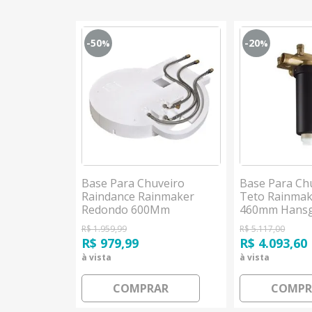
-50
-20
%
%
veiros De
Base Para Chuveiro
Base Para Ch
ront E
Raindance Rainmaker
Teto Rainmak
ower Nendo
Redondo 600Mm
460mm Hans
Hansgrohe
R$ 1.959,99
R$ 5.117,00
R$ 979,99
R$ 4.093,60
à vista
à vista
AR
COMPRAR
COMPR