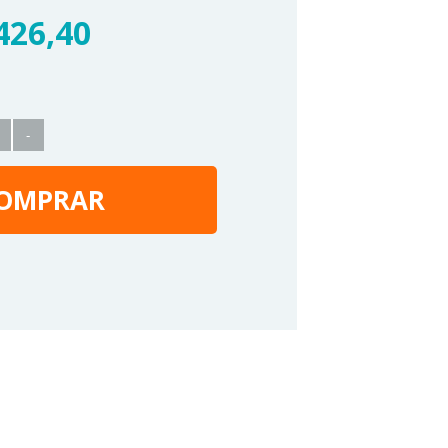
426,40
-
OMPRAR