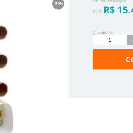
DE:
R$ 19.283,00
-20
%
R$ 15.
POR:
Quantidade
+
C