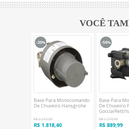
VOCÊ TAM
-20
-50
%
%
cha Manual
Base Para Monocomando
Base Para M
llection
De Chuveiro Hansgrohe
De Chuveiro 
Integrado
Goccia/Rett/I
R$ 2.273,00
R$ 1.779,99
R$ 1.818,40
R$ 889,99