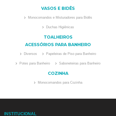
VASOS E BIDÊS
Monocomandos e Misturadores para Bidês
Duchas Higiênicas
TOALHEIROS
ACESSÓRIOS PARA BANHEIRO
Diversos
Papeleiras de Piso para Banheiro
Potes para Banheiro
Saboneteiras para Banheiro
COZINHA
Monocomandos para Cozinha
INSTITUCIONAL