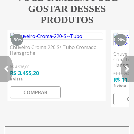
GOSTAR DESSES
PRODUTOS
-30
-20
%
%
Chuveiro Croma 220 S/ Tubo Cromado
Hansgrohe
Chuveiro
Com Tub
Hansgro
R$ 4.936,00
R$ 3.455,20
R$ 14.080,0
R$ 11.2
à vista
à vista
COMPRAR
CO