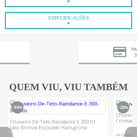
ESPECIFICAÇÕES
PARCELE E
3X SEM J
QUEM VIU, VIU TAMBÉM
-30
-20
%
%
Chuveiro
Cromado
Chuveiro De Teto Raindance E 300 01
Jato Bronze Escovado Hansgrohe
R$ 2.115,00