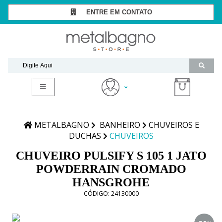
ENTRE EM CONTATO
SÃO PAULO -
(11) 3081-7006
RIO DE JANEIRO -
(21) 2294-8091
contato@metalbagnostore.com.br
(11) 99467-1909
Minha Conta
Meus Pedidos
METALBAGNO
BANHEIRO
CHUVEIROS E
DUCHAS
CHUVEIROS
CHUVEIRO PULSIFY S 105 1 JATO
POWDERRAIN CROMADO
HANSGROHE
CÓDIGO:
24130000