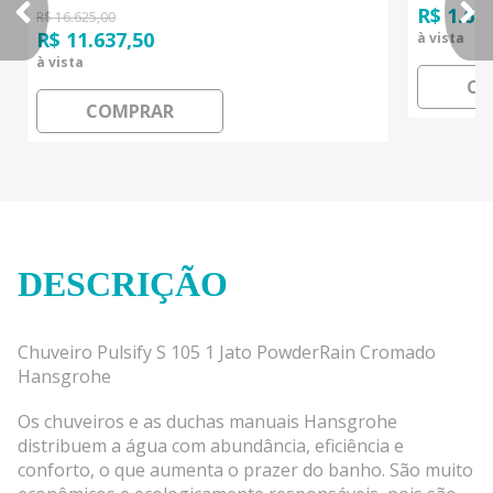
R$ 1.69
R$ 16.625,00
R$ 11.637,50
à vista
à vista
CO
COMPRAR
DESCRIÇÃO
Chuveiro Pulsify S 105 1 Jato PowderRain Cromado
Hansgrohe
Os chuveiros e as duchas manuais Hansgrohe
distribuem a água com abundância, eficiência e
conforto, o que aumenta o prazer do banho. São muito