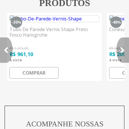
PRODUTOS
-30
-40
%
%
Tubo De Parede Vernis Shape Preto
Conexao
Fosco Hansgrohe
R$ 1.373,00
R$ 348,80
R$ 961,10
R$ 209,
à vista
à vista
COMPRAR
CO
ACOMPANHE NOSSAS