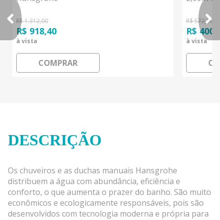
R$ 1.312,00
R$ 572,00
R$ 918,40
R$ 400,
à vista
à vista
COMPRAR
CO
DESCRIÇÃO
Os chuveiros e as duchas manuais Hansgrohe
distribuem a água com abundância, eficiência e
conforto, o que aumenta o prazer do banho. São muito
econômicos e ecologicamente responsáveis, pois são
desenvolvidos com tecnologia moderna e própria para