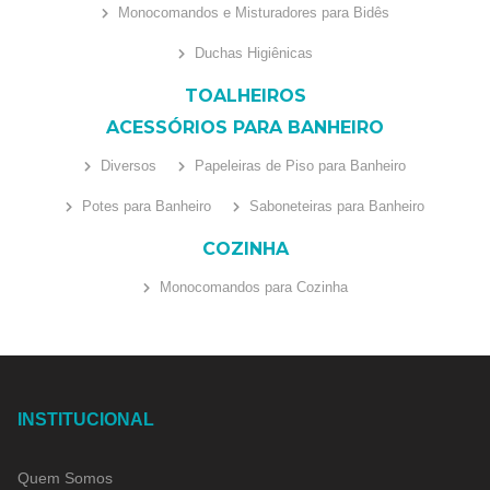
Monocomandos e Misturadores para Bidês
Duchas Higiênicas
TOALHEIROS
ACESSÓRIOS PARA BANHEIRO
Diversos
Papeleiras de Piso para Banheiro
Potes para Banheiro
Saboneteiras para Banheiro
COZINHA
Monocomandos para Cozinha
INSTITUCIONAL
Quem Somos