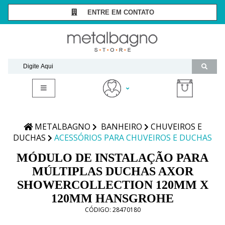
ENTRE EM CONTATO
SÃO PAULO -
(11) 3081-7006
RIO DE JANEIRO -
(21) 2294-8091
contato@metalbagnostore.com.br
(11) 99467-1909
Minha Conta
Meus Pedidos
METALBAGNO
BANHEIRO
CHUVEIROS E
DUCHAS
ACESSÓRIOS PARA CHUVEIROS E DUCHAS
MÓDULO DE INSTALAÇÃO PARA
MÚLTIPLAS DUCHAS AXOR
SHOWERCOLLECTION 120MM X
120MM HANSGROHE
CÓDIGO:
28470180