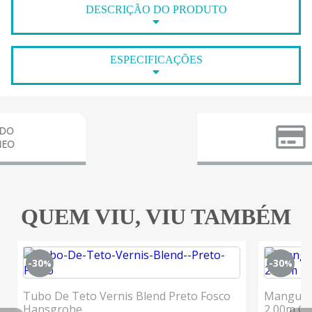
DESCRIÇÃO DO PRODUTO
ESPECIFICAÇÕES
PARCEL
3X SE
QUEM VIU, VIU TAMBÉM
-30
-30
%
%
Tubo De Teto Vernis Blend Preto Fosco
Mangueir
Hansgrohe
2,00m C