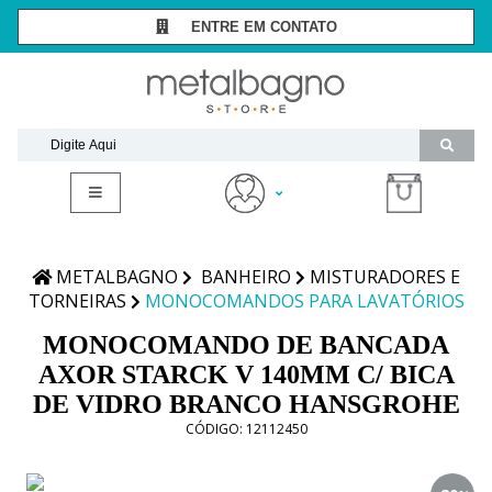
ENTRE EM CONTATO
SÃO PAULO -
(11) 3081-7006
RIO DE JANEIRO -
(21) 2294-8091
contato@metalbagnostore.com.br
(11) 99467-1909
Minha Conta
Meus Pedidos
METALBAGNO
BANHEIRO
MISTURADORES E
TORNEIRAS
MONOCOMANDOS PARA LAVATÓRIOS
MONOCOMANDO DE BANCADA
AXOR STARCK V 140MM C/ BICA
DE VIDRO BRANCO HANSGROHE
CÓDIGO:
12112450