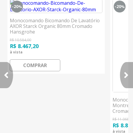
-20
-20
%
%
Monocomando Bicomando De Lavatório
AXOR Starck Organic 80mm Cromado
Hansgrohe
R$ 10.584,00
R$ 8.467,20
à vista
COMPRAR
Monocom
Montreux
Cromado
R$ 11.068,0
R$ 8.85
à vista