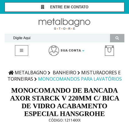
ENTRE EM CONTATO
SÃO PAULO -
(11) 3081-7006
RIO DE JANEIRO -
(21) 2294-8091
contato@metalbagnostore.com.br
(11) 99467-1909
SUA CONTA
Minha Conta
Meus Pedidos
METALBAGNO
BANHEIRO
MISTURADORES E
TORNEIRAS
MONOCOMANDOS PARA LAVATÓRIOS
MONOCOMANDO DE BANCADA
AXOR STARCK V 220MM C/ BICA
DE VIDRO ACABAMENTO
ESPECIAL HANSGROHE
CÓDIGO:
12114XXX