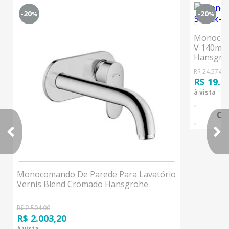
-20
-20
%
%
Monocom
V 140mm 
Hansgro
R$ 24.574,0
R$ 19.6
à vista
CO
Monocomando De Parede Para Lavatório
Vernis Blend Cromado Hansgrohe
R$ 2.504,00
R$ 2.003,20
à vista