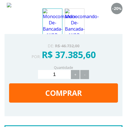
-20
%
DE:
R$ 46.732,00
R$ 37.385,60
POR:
Quantidade
+
-
COMPRAR