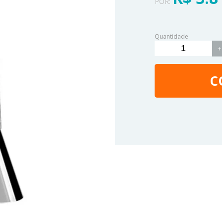
POR:
Quantidade
+
C