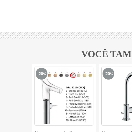
VOCÊ TAM
-20
-20
%
%