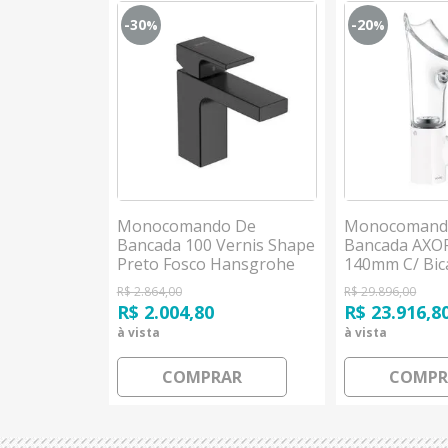
-30
-20
%
%
 De
Monocomando De
Monocomand
 Citterio E
Bancada 100 Vernis Shape
Bancada AXOR
mento
Preto Fosco Hansgrohe
140mm C/ Bic
grohe
Branco Hans
R$ 2.864,00
R$ 29.896,00
R$ 2.004,80
R$ 23.916,8
à vista
à vista
AR
COMPRAR
COMPR