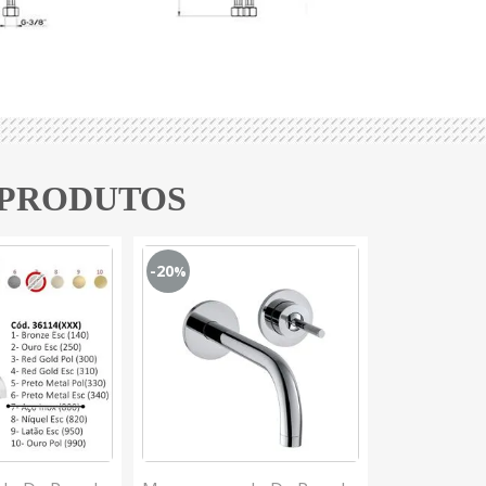
 PRODUTOS
-20
-20
%
%