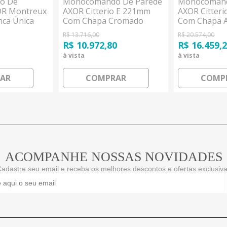
o De
Monocomando De Parede
Monocomand
OR Montreux
AXOR Citterio E 221mm
AXOR Citter
ca Única
Com Chapa Cromado
Com Chapa 
sgrohe
Hansgrohe
Especial Ha
R$ 13.716,00
R$ 20.574,00
R$ 10.972,80
R$ 16.459,
à vista
à vista
AR
COMPRAR
COMP
ACOMPANHE NOSSAS NOVIDADES
adastre seu email e receba os melhores descontos e ofertas exclusiv