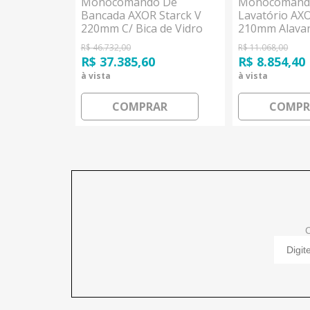
 De Parede
Monocomando De
Monocomand
5mm
Bancada AXOR Starck V
Lavatório AX
sgrohe
220mm C/ Bica de Vidro
210mm Alavan
Acabamento Especial
Cromado Han
R$ 46.732,00
R$ 11.068,00
Hansgrohe
R$ 37.385,60
R$ 8.854,40
à vista
à vista
AR
COMPRAR
COMPR
C