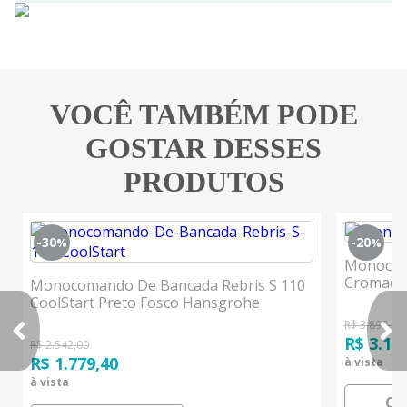
VOCÊ TAMBÉM PODE
GOSTAR DESSES
PRODUTOS
-30
-20
%
%
Monocoma
Cromado
Monocomando De Bancada Rebris S 110
CoolStart Preto Fosco Hansgrohe
R$ 3.890,00
R$ 3.11
R$ 2.542,00
R$ 1.779,40
à vista
à vista
CO