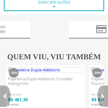
ESPECIFICAÇÕES
PARC
3X 
QUEM VIU, VIU TAMBÉM
-30
-30
%
%
Papeleira Dupla Addstoris Cromado
Papeleira
Hansgrohe
Fosco H
R$ 659,00
R$ 1.249,00
R$ 461,30
R$ 874,
à vista
à vista