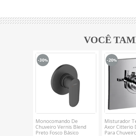
VOCÊ TAM
-30
-20
%
%
 De
Monocomando De
Misturador T
heira AXOR
Chuveiro Vernis Blend
Axor Citterio 
ixação Não
Preto Fosco Básico
Para Chuveir