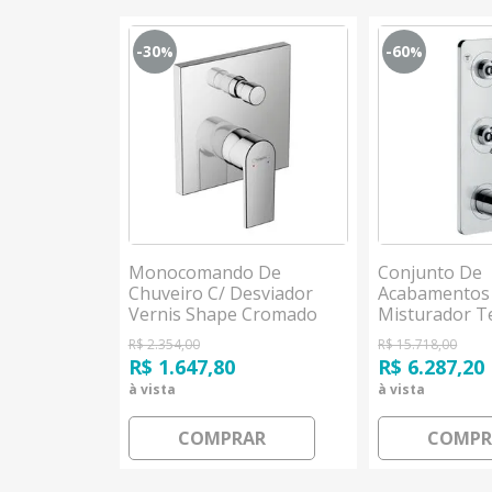
-30
-60
%
%
XOR One
Monocomando De
Conjunto De
tos de Água
Chuveiro C/ Desviador
Acabamentos
sgrohe
Vernis Shape Cromado
Misturador T
Hansgrohe
Válvulas De 
R$ 2.354,00
R$ 15.718,00
AXOR Citteri
R$ 1.647,80
R$ 6.287,20
Hansgrohe
à vista
à vista
AR
COMPRAR
COMPR