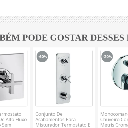
BÉM PODE GOSTAR DESSES
-60
-20
%
%
ermostato
Conjunto De
Monocoman
De Alto Fluxo
Acabamentos Para
Chuveiro Co
o Sem
Misturador Termostato E
Metris Crom