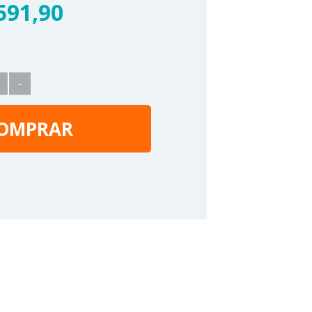
591,90
-
OMPRAR