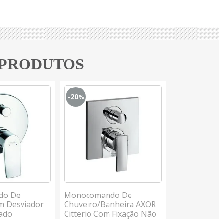
 PRODUTOS
-20
-30
%
%
do De
Monocomando De
Monocoman
m Desviador
Chuveiro/Banheira AXOR
Chuveiro Ve
ado
Citterio Com Fixação Não
Preto Fosco