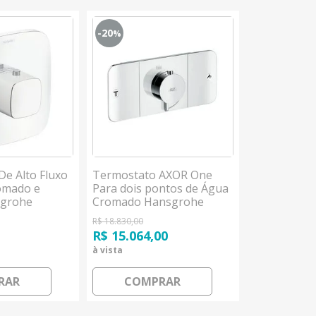
-20
-30
%
%
e Alto Fluxo
Termostato AXOR One
Monocoman
omado e
Para dois pontos de Água
Chuveiro C/
sgrohe
Cromado Hansgrohe
Vernis Sha
Hansgrohe
R$ 18.830,00
R$ 2.354,00
9
R$ 15.064,00
R$ 1.647,8
à vista
à vista
RAR
COMPRAR
COM