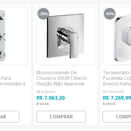
-20
-50
%
%
Monocomando De
Termostato D
 Para
Chuveiro AXOR Citterio
PuraVida Cr
ermostato E
Fixação Não Aparente
Branco Han
Fechamento
Cromado Hansgrohe
R$ 8.829,00
R$ 14.539,99
o E Cromado
R$ 7.063,20
R$ 7.269,9
à vista
à vista
AR
COMPRAR
COMP