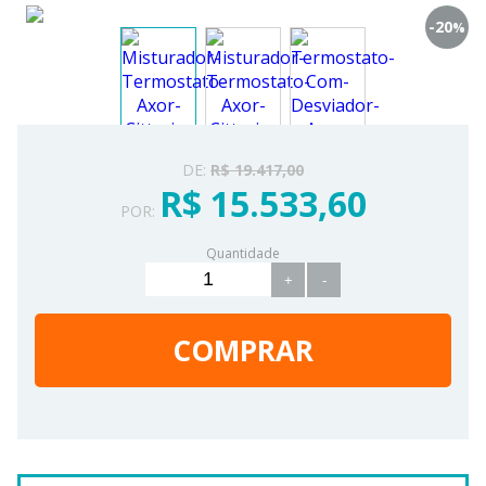
-20
%
DE:
R$ 19.417,00
R$ 15.533,60
POR:
Quantidade
+
-
COMPRAR