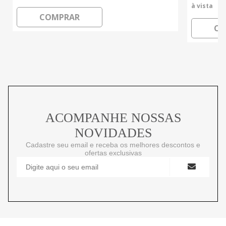
à vista
COMPRAR
CO
ACOMPANHE NOSSAS
NOVIDADES
Cadastre seu email e receba os melhores descontos e
ofertas exclusivas