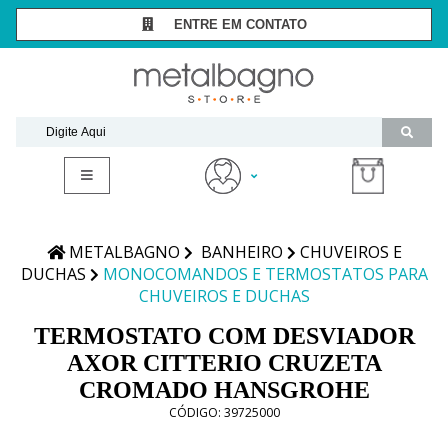
ENTRE EM CONTATO
SÃO PAULO -
(11) 3081-7006
RIO DE JANEIRO -
(21) 2294-8091
contato@metalbagnostore.com.br
(11) 99467-1909
Minha Conta
Meus Pedidos
METALBAGNO
BANHEIRO
CHUVEIROS E
DUCHAS
MONOCOMANDOS E TERMOSTATOS PARA
CHUVEIROS E DUCHAS
TERMOSTATO COM DESVIADOR
AXOR CITTERIO CRUZETA
CROMADO HANSGROHE
CÓDIGO:
39725000