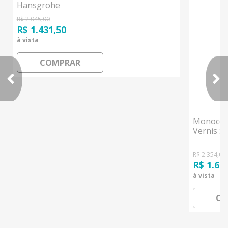
Hansgrohe
R$ 2.045,00
R$ 1.431,50
à vista
COMPRAR
Monocoma
Vernis 
R$ 2.354,00
R$ 1.64
à vista
CO