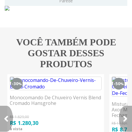
Parede
VOCÊ TAMBÉM PODE
GOSTAR DESSES
PRODUTOS
-30
-50
%
%
Monocomando De Chuveiro Vernis Blend
Cromado Hansgrohe
Misturad
Axor Mas
Fechamen
R$ 1.829,00
Hansgro
R$ 1.280,30
R$ 17.529,9
R$ 8.76
à vista