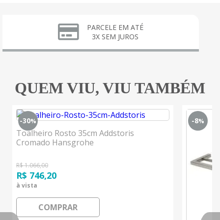
PARCELE EM ATÉ
3X SEM JUROS
QUEM VIU, VIU TAMBÉM
-30
-8
%
%
Toalheiro Rosto 35cm Addstoris
Cromado Hansgrohe
R$ 1.066,00
R$ 746,20
à vista
COMPRAR