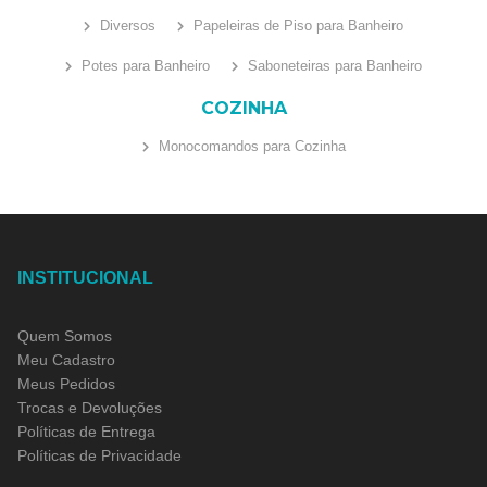
Diversos
Papeleiras de Piso para Banheiro
Potes para Banheiro
Saboneteiras para Banheiro
COZINHA
Monocomandos para Cozinha
INSTITUCIONAL
Quem Somos
Meu Cadastro
Meus Pedidos
Trocas e Devoluções
Políticas de Entrega
Políticas de Privacidade