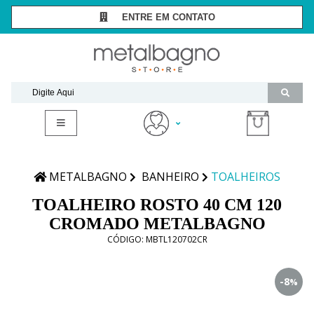
ENTRE EM CONTATO
SÃO PAULO -
(11) 3081-7006
RIO DE JANEIRO -
(21) 2294-8091
contato@metalbagnostore.com.br
(11) 99467-1909
Minha Conta
Meus Pedidos
METALBAGNO
BANHEIRO
TOALHEIROS
TOALHEIRO ROSTO 40 CM 120
CROMADO METALBAGNO
CÓDIGO:
MBTL120702CR
-8
%