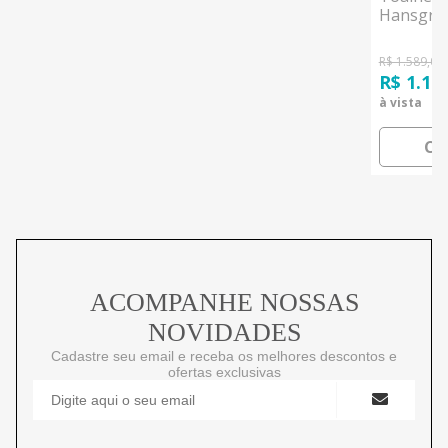
Hansgro
R$ 1.589,00
R$ 1.11
à vista
CO
ACOMPANHE NOSSAS
NOVIDADES
Cadastre seu email e receba os melhores descontos e
ofertas exclusivas