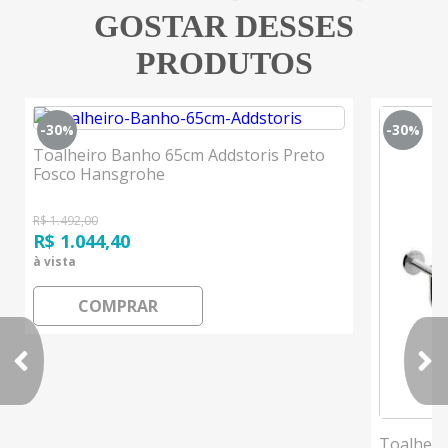
GOSTAR DESSES
PRODUTOS
-30
-30
%
%
Toalheiro Banho 65cm Addstoris Preto
Fosco Hansgrohe
R$ 1.492,00
R$ 1.044,40
à vista
COMPRAR
Toalheir