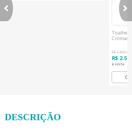
Toalheir
Cromado
R$ 2.822,00
R$ 2.59
à vista
CO
DESCRIÇÃO