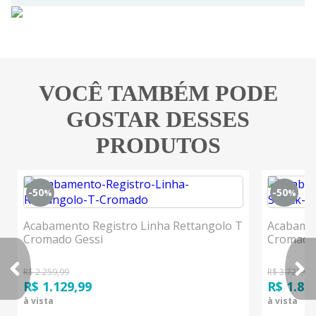
VOCÊ TAMBÉM PODE
GOSTAR DESSES
PRODUTOS
-50
-50
%
%
Acabamento Registro Linha Rettangolo T
Acabamen
Cromado Gessi
Cromado
R$ 2.259,99
R$ 3.729,99
R$ 1.129,99
R$ 1.86
à vista
à vista