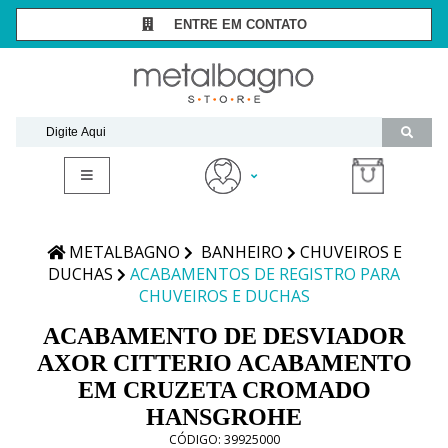
ENTRE EM CONTATO
SÃO PAULO -
(11) 3081-7006
RIO DE JANEIRO -
(21) 2294-8091
contato@metalbagnostore.com.br
(11) 99467-1909
Minha Conta
Meus Pedidos
METALBAGNO
BANHEIRO
CHUVEIROS E
DUCHAS
ACABAMENTOS DE REGISTRO PARA
CHUVEIROS E DUCHAS
ACABAMENTO DE DESVIADOR
AXOR CITTERIO ACABAMENTO
EM CRUZETA CROMADO
HANSGROHE
CÓDIGO:
39925000