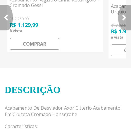
Cromado Gessi
Acabame
Urquiol
R$ 2.259,99
R$ 1.129,99
R$ 3.984,00
R$ 1.99
à vista
à vista
COMPRAR
CO
DESCRIÇÃO
Acabamento De Desviador Axor Citterio Acabamento
Em Cruzeta Cromado Hansgrohe
Características: