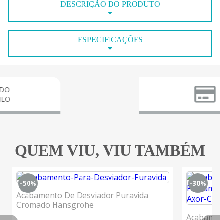
DESCRIÇÃO DO PRODUTO
ESPECIFICAÇÕES
PARCE
3X S
QUEM VIU, VIU TAMBÉM
-50
-30
%
%
Acabamento De Desviador Puravida
Cromado Hansgrohe
Acabamen