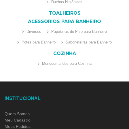
Duchas Higiênicas
TOALHEIROS
ACESSÓRIOS PARA BANHEIRO
Diversos
Papeleiras de Piso para Banheiro
Potes para Banheiro
Saboneteiras para Banheiro
COZINHA
Monocomandos para Cozinha
INSTITUCIONAL
Quem Somos
Meu Cadastro
Meus Pedidos