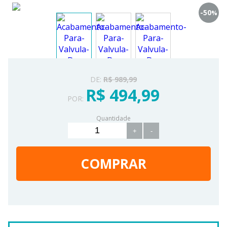
-50
%
DE:
R$ 989,99
R$ 494,99
POR:
Quantidade
+
-
COMPRAR