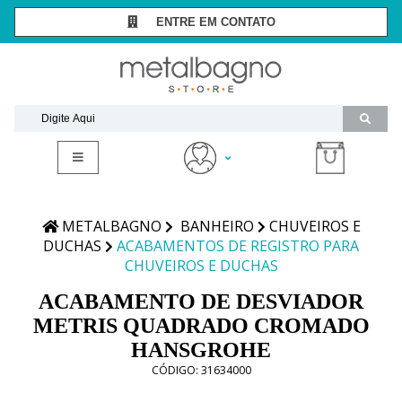
ENTRE EM CONTATO
SÃO PAULO -
(11) 3081-7006
RIO DE JANEIRO -
(21) 2294-8091
contato@metalbagnostore.com.br
(11) 99467-1909
Minha Conta
Meus Pedidos
METALBAGNO
BANHEIRO
CHUVEIROS E
DUCHAS
ACABAMENTOS DE REGISTRO PARA
CHUVEIROS E DUCHAS
ACABAMENTO DE DESVIADOR
METRIS QUADRADO CROMADO
HANSGROHE
CÓDIGO:
31634000