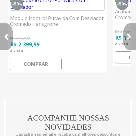
-50
-50
%
%
Acabamen
Cromado
Modulo Icontrol Puravida Com Desviador
Cromado Hansgrohe
R$ 3.409,99
R$ 1.70
R$ 4.799,99
R$ 2.399,99
à vista
à vista
CO
COMPRAR
ACOMPANHE NOSSAS
NOVIDADES
Cadastre seu email e receba os melhores descontos e