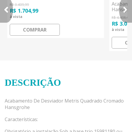
Acabame
R$ 3.409,99
Hansgro
R$ 1.704,99
à vista
R$ 4.408,00
R$ 3.08
COMPRAR
à vista
CO
DESCRIÇÃO
Acabamento De Desviador Metris Quadrado Cromado
Hansgrohe
Características:
Obrigatório a instalação Sob a base trio 15981180 ou