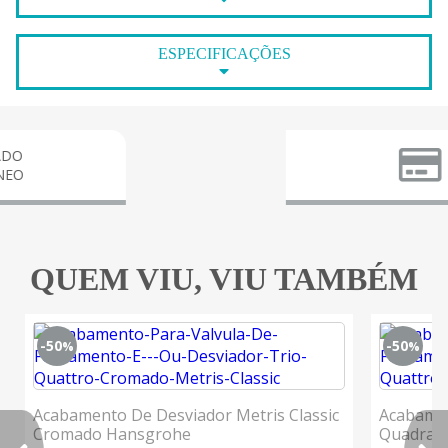
ESPECIFICAÇÕES
PARCE
3X S
QUEM VIU, VIU TAMBÉM
-50
-50
%
%
Acabamento De Desviador Metris Classic
Acabamen
Cromado Hansgrohe
Quadrad