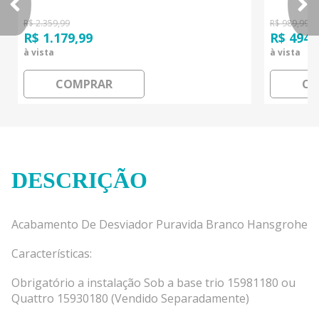
R$ 2.359,99
R$ 989,99
R$ 1.179,99
R$ 494,
à vista
à vista
COMPRAR
CO
DESCRIÇÃO
Acabamento De Desviador Puravida Branco Hansgrohe
Características:
Obrigatório a instalação Sob a base trio 15981180 ou
Quattro 15930180 (Vendido Separadamente)