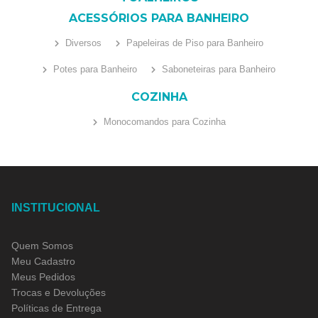
ACESSÓRIOS PARA BANHEIRO
Diversos
Papeleiras de Piso para Banheiro
Potes para Banheiro
Saboneteiras para Banheiro
COZINHA
Monocomandos para Cozinha
INSTITUCIONAL
Quem Somos
Meu Cadastro
Meus Pedidos
Trocas e Devoluções
Políticas de Entrega