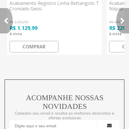
Acabamento Registro Linha Rettangolo T
Acabamen
Cromado Gessi
Níquel E
R$ 2.259,99
R$ 459,99
R$ 1.129,99
R$ 229,
à vista
à vista
COMPRAR
CO
ACOMPANHE NOSSAS
NOVIDADES
Cadastre seu email e receba os melhores descontos e
ofertas exclusivas