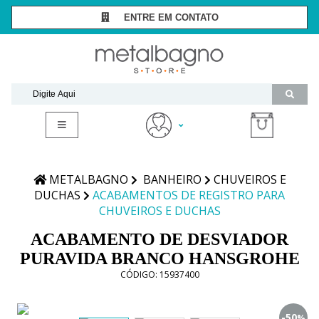
ENTRE EM CONTATO
SÃO PAULO -
(11) 3081-7006
RIO DE JANEIRO -
(21) 2294-8091
contato@metalbagnostore.com.br
(11) 99467-1909
Minha Conta
Meus Pedidos
METALBAGNO
BANHEIRO
CHUVEIROS E
DUCHAS
ACABAMENTOS DE REGISTRO PARA
CHUVEIROS E DUCHAS
ACABAMENTO DE DESVIADOR
PURAVIDA BRANCO HANSGROHE
CÓDIGO:
15937400
-50
%