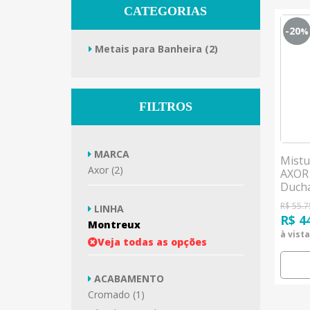
CATEGORIAS
-20
%
Metais para Banheira (2)
FILTROS
MARCA
Mistu
Axor (2)
AXOR
Duch
Hans
R$ 55.7
LINHA
R$ 4
Montreux
à vista
Veja todas as opções
ACABAMENTO
Cromado (1)