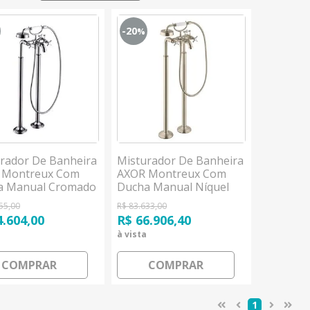
-20
%
rador De Banheira
Misturador De Banheira
 Montreux Com
AXOR Montreux Com
a Manual Cromado
Ducha Manual Níquel
grohe
Escovado Hansgrohe
55,00
R$ 83.633,00
4.604,00
R$ 66.906,40
à vista
COMPRAR
COMPRAR
1