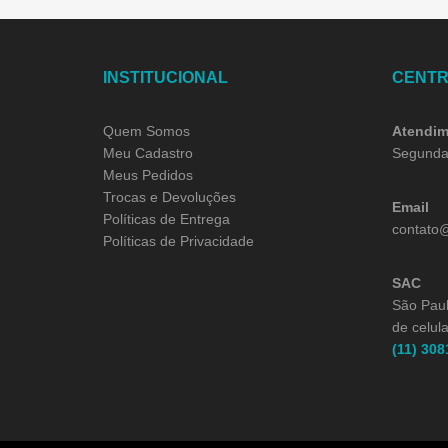
INSTITUCIONAL
CENTR
Quem Somos
Atendim
Meu Cadastro
Segunda 
Meus Pedidos
Trocas e Devoluções
Email
Políticas de Entrega
contato
Políticas de Privacidade
SAC
São Paul
de celula
(11) 308