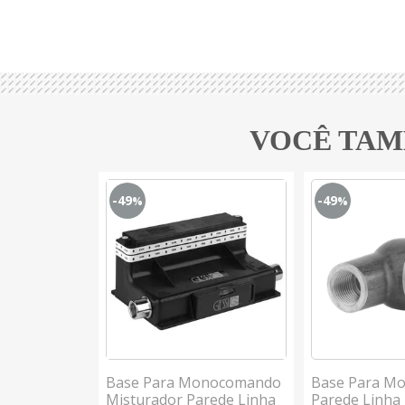
VOCÊ TAM
-49
-49
%
%
nocomando
Base Para Monocomando
Base Para M
nsgrohe
Misturador Parede Linha
Parede Linha