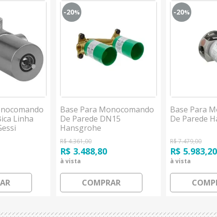
-20
-20
%
%
onocomando
Base Para Monocomando
Base Para 
ica Linha
De Parede DN15
De Parede 
Gessi
Hansgrohe
R$ 4.361,00
R$ 7.479,00
R$ 3.488,80
R$ 5.983,2
à vista
à vista
AR
COMPRAR
COMP