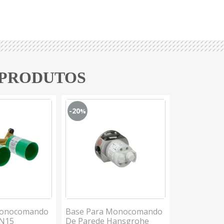
 PRODUTOS
-20
-49
%
%
Monocomando
Base Para Monocomando
Base Para
DN15
De Parede Hansgrohe
Misturador