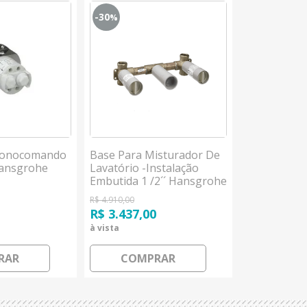
-30
-49
%
%
Monocomando
Base Para Misturador De
Base Para
Hansgrohe
Lavatório -Instalação
Piso Lavató
Embutida 1 /2´´ Hansgrohe
Rettangolo/
R$ 4.910,00
R$ 3.309,99
0
R$ 3.437,00
R$ 1.659,9
à vista
à vista
RAR
COMPRAR
COM