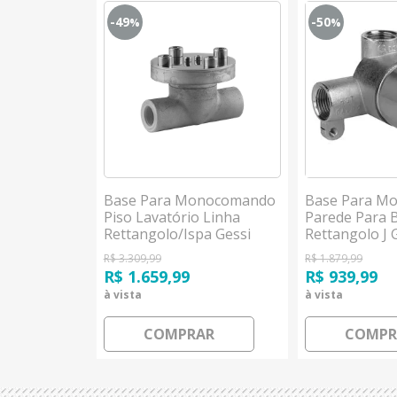
-49
-50
%
%
turador De
Base Para Monocomando
Base Para M
talação
Piso Lavatório Linha
Parede Para B
´´ Hansgrohe
Rettangolo/Ispa Gessi
Rettangolo J 
R$ 3.309,99
R$ 1.879,99
R$ 1.659,99
R$ 939,99
à vista
à vista
AR
COMPRAR
COMPR