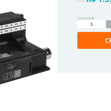
POR:
Quantidade
+
C