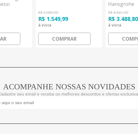
essi
Hansgrohe
R$ 3.089,99
R$ 4.361,00
R$ 1.549,99
R$ 3.488,8
à vista
à vista
AR
COMPRAR
COMP
ACOMPANHE NOSSAS NOVIDADES
adastre seu email e receba os melhores descontos e ofertas exclusiv