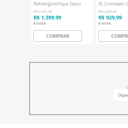
Rettangolo/Ispa Gessi
XL Cromado G
R$ 2.797,99
R$ 1.849,99
R$ 1.399,99
R$ 929,99
à vista
à vista
AR
COMPRAR
COMPR
C