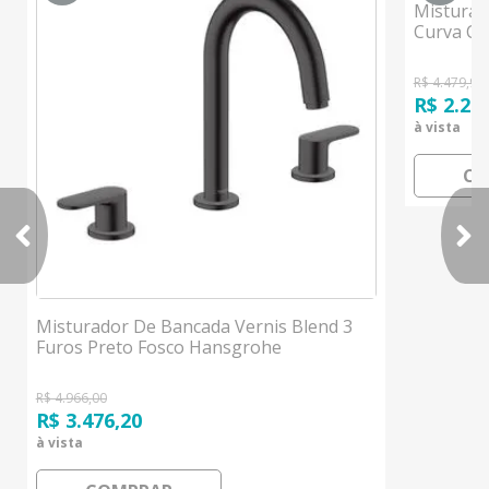
Misturado
Curva C
R$ 4.479,99
R$ 2.23
à vista
CO
Misturador De Bancada Vernis Blend 3
Furos Preto Fosco Hansgrohe
R$ 4.966,00
R$ 3.476,20
à vista