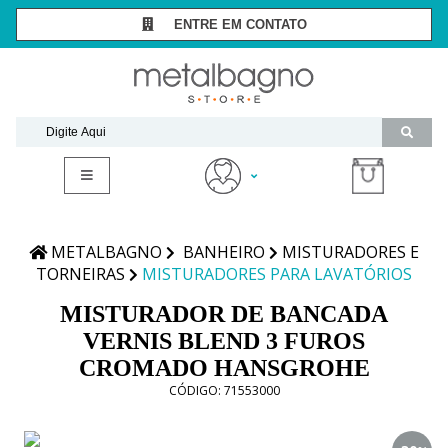
ENTRE EM CONTATO
SÃO PAULO -
(11) 3081-7006
RIO DE JANEIRO -
(21) 2294-8091
contato@metalbagnostore.com.br
(11) 99467-1909
Minha Conta
Meus Pedidos
METALBAGNO
BANHEIRO
MISTURADORES E
TORNEIRAS
MISTURADORES PARA LAVATÓRIOS
MISTURADOR DE BANCADA
VERNIS BLEND 3 FUROS
CROMADO HANSGROHE
CÓDIGO:
71553000