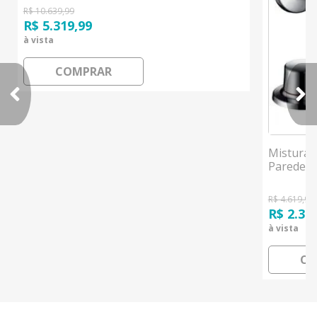
R$ 10.639,99
R$ 5.319,99
à vista
COMPRAR
Misturad
Parede B
R$ 4.619,99
R$ 2.30
à vista
CO