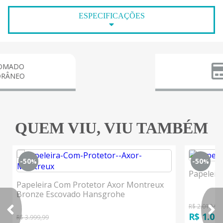
ESPECIFICAÇÕES
PA
3
QUEM VIU, VIU TAMBÉM
-50
-50
%
%
Papeleir
Papeleira Com Protetor Axor Montreux
Bronze Escovado Hansgrohe
R$ 2.019,99
R$ 1.00
R$ 3.999,99