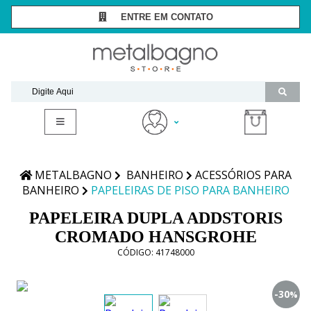
ENTRE EM CONTATO
SÃO PAULO -
(11) 3081-7006
RIO DE JANEIRO -
(21) 2294-8091
contato@metalbagnostore.com.br
(11) 99467-1909
Minha Conta
Meus Pedidos
METALBAGNO
BANHEIRO
ACESSÓRIOS PARA
BANHEIRO
PAPELEIRAS DE PISO PARA BANHEIRO
PAPELEIRA DUPLA ADDSTORIS
CROMADO HANSGROHE
CÓDIGO:
41748000
-30
%