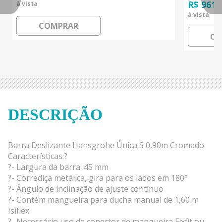
R$ 961,
à vista
à vista
COMPRAR
CO
DESCRIÇÃO
Barra Deslizante Hansgrohe Única S 0,90m Cromado
Características:?
?- Largura da barra: 45 mm
?- Corrediça metálica, gira para os lados em 180°
?- Ângulo de inclinação de ajuste contínuo
?- Contém mangueira para ducha manual de 1,60 m
Isiflex
?- Necessário uso de conector de mangueira Fixfit ou