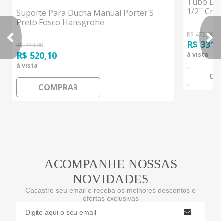
Tubo De 
1/2´´ Cr
Suporte Para Ducha Manual Porter S
Preto Fosco Hansgrohe
R$ 473,00
R$ 331,
R$ 743,00
R$ 520,10
à vista
à vista
CO
COMPRAR
ACOMPANHE NOSSAS
NOVIDADES
Cadastre seu email e receba os melhores descontos e
ofertas exclusivas