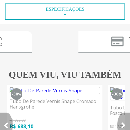
ESPECIFICAÇÕES
PARCELE
3X SEM
QUEM VIU, VIU TAMBÉM
-30
-30
%
%
Tubo De Parede Vernis Shape Cromado
Hansgrohe
Tubo De 
Fosco H
R$ 983,00
R$ 688,10
R$ 1.373,00