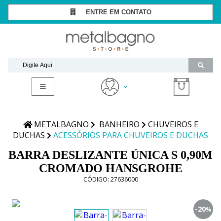
ENTRE EM CONTATO
SÃO PAULO -
(11) 3081-7006
RIO DE JANEIRO -
(21) 2294-8091
contato@metalbagnostore.com.br
(11) 99467-1909
Minha Conta
Meus Pedidos
METALBAGNO
BANHEIRO
CHUVEIROS E
DUCHAS
ACESSÓRIOS PARA CHUVEIROS E DUCHAS
BARRA DESLIZANTE ÚNICA S 0,90M
CROMADO HANSGROHE
CÓDIGO:
27636000
-20
%