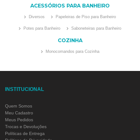
ACESSÓRIOS PARA BANHEIRO
Diversos
Papeleiras de Piso para Banheiro
Potes para Banheiro
Saboneteiras para Banheiro
COZINHA
Monocomandos para Cozinha
INSTITUCIONAL
Quem Somos
Meu Cadastro
Meus Pedidos
Trocas e Devoluções
Políticas de Entrega