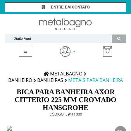
ENTRE EM CONTATO
SÃO PAULO -
(11) 3081-7006
RIO DE JANEIRO -
(21) 2294-8091
contato@metalbagnostore.com.br
(11) 99467-1909
Minha Conta
Meus Pedidos
METALBAGNO
BANHEIRO
BANHEIRAS
METAIS PARA BANHEIRA
BICA PARA BANHEIRA AXOR
CITTERIO 225 MM CROMADO
HANSGROHE
CÓDIGO:
39411000