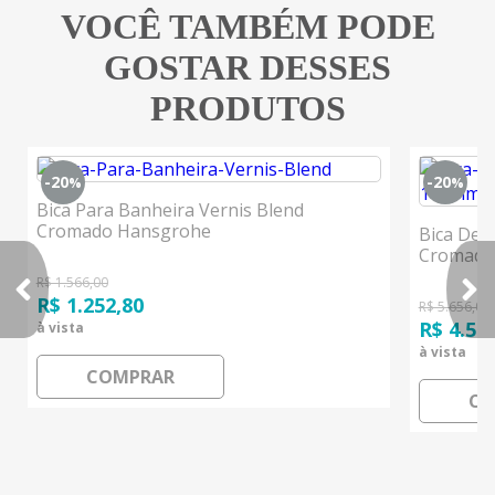
VOCÊ TAMBÉM PODE
GOSTAR DESSES
PRODUTOS
-20
-20
%
%
Bica Para Banheira Vernis Blend
Cromado Hansgrohe
Bica De 
Cromado
R$ 1.566,00
R$ 1.252,80
R$ 5.656,00
R$ 4.52
à vista
à vista
COMPRAR
CO