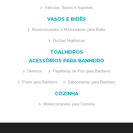
Válvulas, Bases e Suportes
VASOS E BIDÊS
Monocomandos e Misturadores para Bidês
Duchas Higiênicas
TOALHEIROS
ACESSÓRIOS PARA BANHEIRO
Diversos
Papeleiras de Piso para Banheiro
Potes para Banheiro
Saboneteiras para Banheiro
COZINHA
Monocomandos para Cozinha