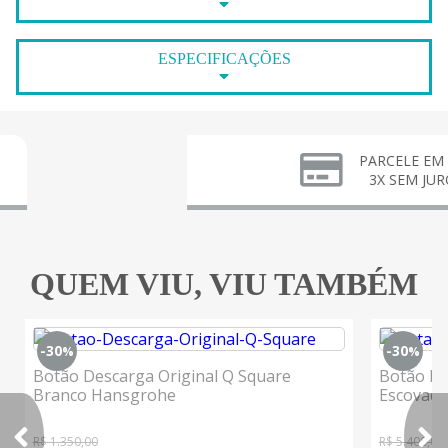
ESPECIFICAÇÕES
PARCELE EM ATÉ
3X SEM JUROS
QUEM VIU, VIU TAMBÉM
-30
-30
%
%
Botão Descarga Original Q Square
Botão De
Branco Hansgrohe
Escovad
R$ 1.350,00
R$ 5.400,00