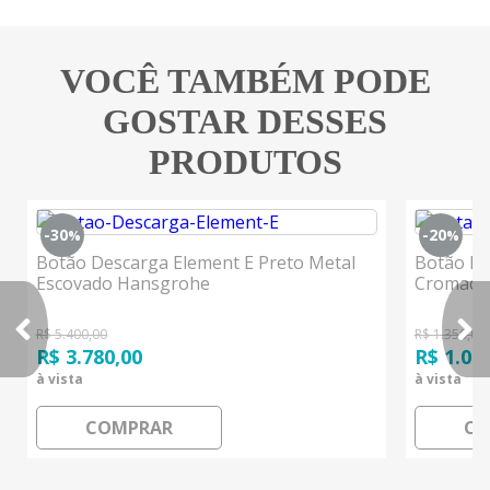
VOCÊ TAMBÉM PODE
GOSTAR DESSES
PRODUTOS
-30
-20
%
%
Botão Descarga Element E Preto Metal
Botão De
Escovado Hansgrohe
Cromado
R$ 5.400,00
R$ 1.350,00
R$ 3.780,00
R$ 1.08
à vista
à vista
COMPRAR
CO