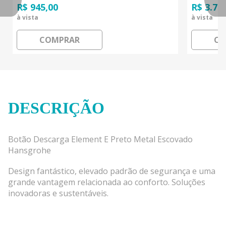
R$ 945,00
R$ 3.78
à vista
à vista
COMPRAR
CO
DESCRIÇÃO
Botão Descarga Element E Preto Metal Escovado
Hansgrohe
Design fantástico, elevado padrão de segurança e uma
grande vantagem relacionada ao conforto. Soluções
inovadoras e sustentáveis.