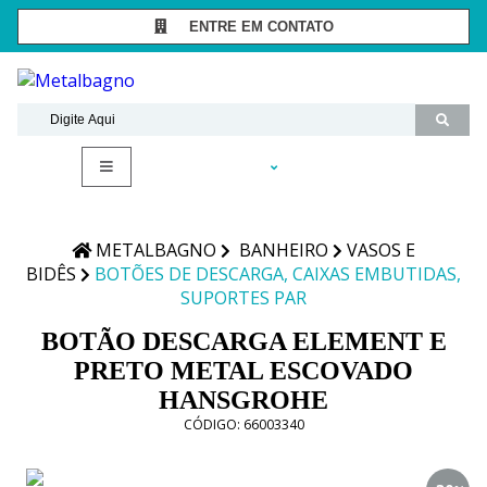
ENTRE EM CONTATO
SÃO PAULO -
(11) 3081-7006
RIO DE JANEIRO -
(21) 2294-8091
contato@metalbagnostore.com.br
(11) 99467-1909
Minha Conta
Meus Pedidos
METALBAGNO
BANHEIRO
VASOS E
BIDÊS
BOTÕES DE DESCARGA, CAIXAS EMBUTIDAS,
SUPORTES PAR
BOTÃO DESCARGA ELEMENT E
PRETO METAL ESCOVADO
HANSGROHE
CÓDIGO:
66003340