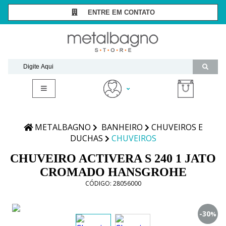
ENTRE EM CONTATO
SÃO PAULO -
(11) 3081-7006
RIO DE JANEIRO -
(21) 2294-8091
contato@metalbagnostore.com.br
(11) 99467-1909
Minha Conta
Meus Pedidos
METALBAGNO
BANHEIRO
CHUVEIROS E
DUCHAS
CHUVEIROS
CHUVEIRO ACTIVERA S 240 1 JATO
CROMADO HANSGROHE
CÓDIGO:
28056000
-30
%