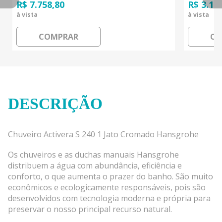
R$ 7.758,80
R$ 3.10
à vista
à vista
COMPRAR
CO
DESCRIÇÃO
Chuveiro Activera S 240 1 Jato Cromado Hansgrohe
Os chuveiros e as duchas manuais Hansgrohe
distribuem a água com abundância, eficiência e
conforto, o que aumenta o prazer do banho. São muito
econômicos e ecologicamente responsáveis, pois são
desenvolvidos com tecnologia moderna e própria para
preservar o nosso principal recurso natural.