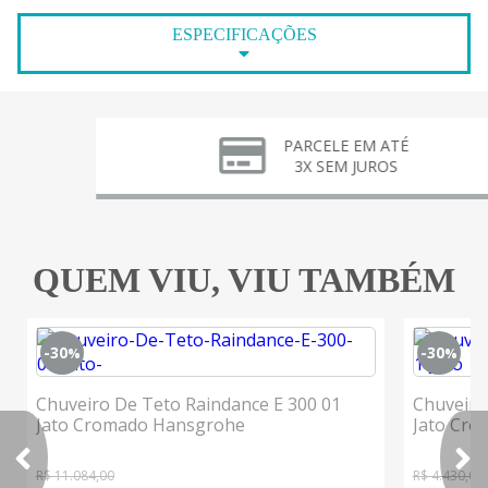
ESPECIFICAÇÕES
PARCELE EM ATÉ
3X SEM JUROS
QUEM VIU, VIU TAMBÉM
-30
-30
%
%
Chuveiro De Teto Raindance E 300 01
Chuveiro
Jato Cromado Hansgrohe
Jato Cr
R$ 11.084,00
R$ 4.430,00