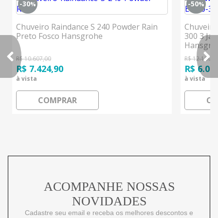
-30
-50
%
%
Chuveiro Raindance S 240 Powder Rain
Chuveiro
Preto Fosco Hansgrohe
300 3 Ja
Hansgro
R$ 10.607,00
R$ 12.169,9
R$ 7.424,90
R$ 6.08
à vista
à vista
COMPRAR
CO
ACOMPANHE NOSSAS
NOVIDADES
Cadastre seu email e receba os melhores descontos e