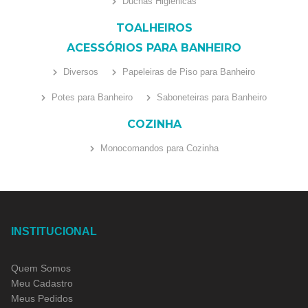
Duchas Higiênicas
TOALHEIROS
ACESSÓRIOS PARA BANHEIRO
Diversos
Papeleiras de Piso para Banheiro
Potes para Banheiro
Saboneteiras para Banheiro
COZINHA
Monocomandos para Cozinha
INSTITUCIONAL
Quem Somos
Meu Cadastro
Meus Pedidos