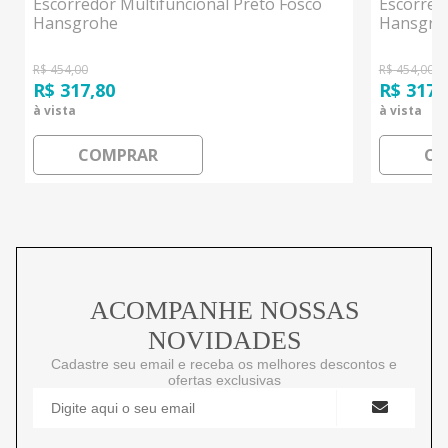
Escorredor Multifuncional Preto Fosco
Escorred
Hansgrohe
Hansgro
R$ 454,00
R$ 454,00
R$ 317,80
R$ 317,
à vista
à vista
COMPRAR
CO
ACOMPANHE NOSSAS
NOVIDADES
Cadastre seu email e receba os melhores descontos e
ofertas exclusivas