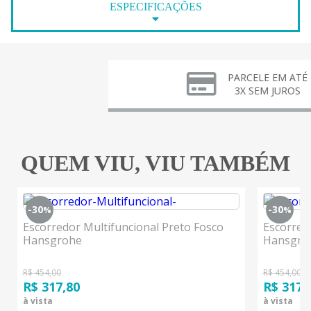
ESPECIFICAÇÕES
PARCELE EM ATÉ
3X SEM JUROS
QUEM VIU, VIU TAMBÉM
-30
-30
%
%
Escorredor Multifuncional Preto Fosco
Escorred
Hansgrohe
Hansgro
R$ 454,00
R$ 454,00
R$ 317,80
R$ 317,
à vista
à vista