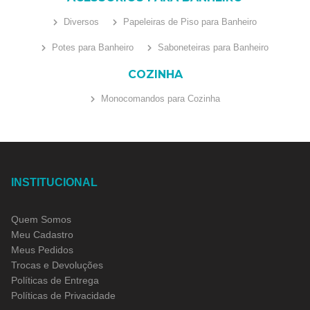
Diversos
Papeleiras de Piso para Banheiro
Potes para Banheiro
Saboneteiras para Banheiro
COZINHA
Monocomandos para Cozinha
INSTITUCIONAL
Quem Somos
Meu Cadastro
Meus Pedidos
Trocas e Devoluções
Políticas de Entrega
Políticas de Privacidade