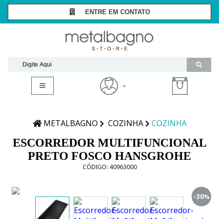
ENTRE EM CONTATO
SÃO PAULO -
(11) 3081-7006
RIO DE JANEIRO -
(21) 2294-8091
contato@metalbagnostore.com.br
(11) 99467-1909
Minha Conta
Meus Pedidos
METALBAGNO
COZINHA
COZINHA
ESCORREDOR MULTIFUNCIONAL
PRETO FOSCO HANSGROHE
CÓDIGO:
40963000
-30
%