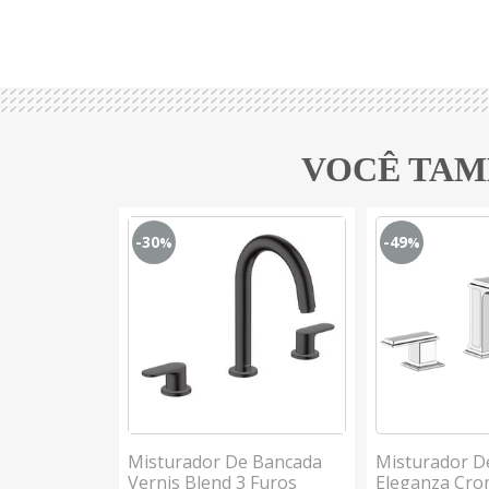
VOCÊ TAM
-30
-49
%
%
 Lavatório
Misturador De Bancada
Misturador D
ux 210mm
Vernis Blend 3 Furos
Eleganza Cro