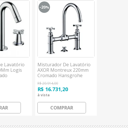
-20
-30
%
%
e Lavatório
Misturador De Lavatório
Misturador
0Mm Logis
AXOR Montreux 220mm
Vernis Blen
mado
Cromado Hansgrohe
Cromado H
R$ 20.914,00
R$ 3.548,00
9
R$ 16.731,20
R$ 2.483,6
à vista
à vista
RAR
COMPRAR
COM