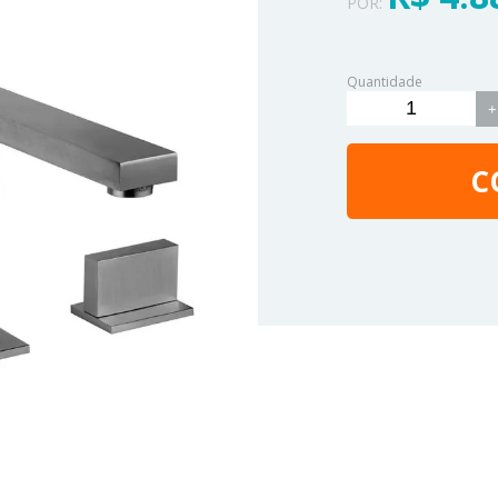
POR:
Quantidade
+
C