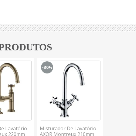
 PRODUTOS
-30
-30
%
%
De Lavatório
Misturador De Lavatório
Misturador
eux 220mm
AXOR Montreux 210mm
Vernis Blen