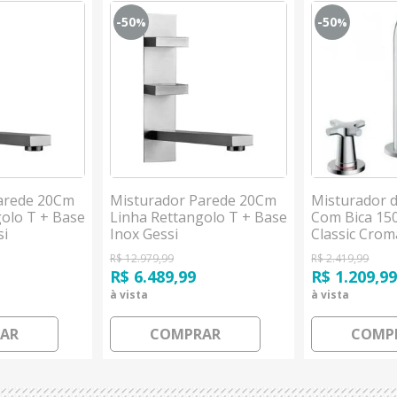
-50
-50
%
%
arede 20Cm
Misturador Parede 20Cm
Misturador d
golo T + Base
Linha Rettangolo T + Base
Com Bica 15
si
Inox Gessi
Classic Cro
Hansgrohe
R$ 12.979,99
R$ 2.419,99
R$ 6.489,99
R$ 1.209,9
à vista
à vista
AR
COMPRAR
COMP