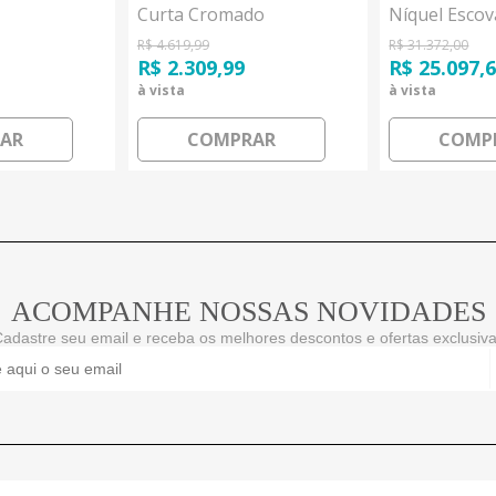
Curta Cromado
Níquel Esco
Hansgrohe
Hansgrohe
R$ 4.619,99
R$ 31.372,00
R$ 2.309,99
R$ 25.097,
à vista
à vista
AR
COMPRAR
COMP
ACOMPANHE NOSSAS NOVIDADES
adastre seu email e receba os melhores descontos e ofertas exclusiv