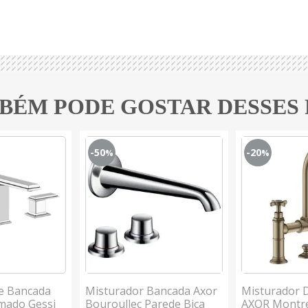
BÉM PODE GOSTAR DESSES
-50
-20
%
%
e Bancada
Misturador Bancada Axor
Misturador 
mado Gessi
Bouroullec Parede Bica
AXOR Montr