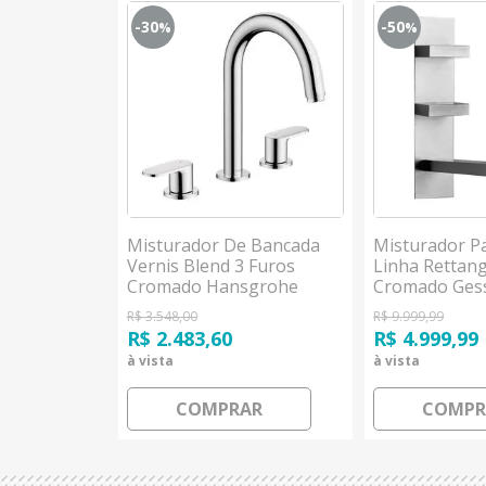
-30
-50
%
%
 Lavatório
Misturador De Bancada
Misturador P
ux 220mm
Vernis Blend 3 Furos
Linha Rettan
sgrohe
Cromado Hansgrohe
Cromado Ges
R$ 3.548,00
R$ 9.999,99
R$ 2.483,60
R$ 4.999,99
à vista
à vista
AR
COMPRAR
COMPR