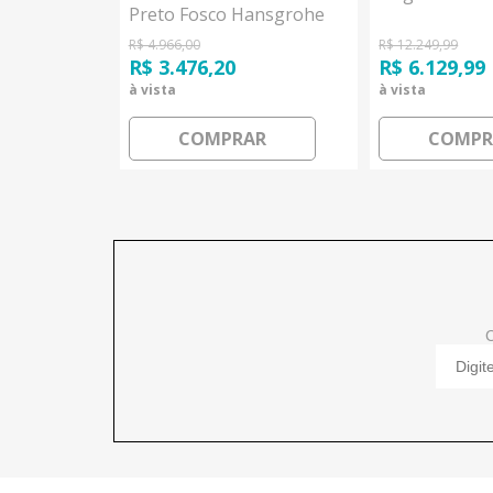
sgrohe
Preto Fosco Hansgrohe
R$ 4.966,00
R$ 12.249,99
R$ 3.476,20
R$ 6.129,99
à vista
à vista
AR
COMPRAR
COMPR
C