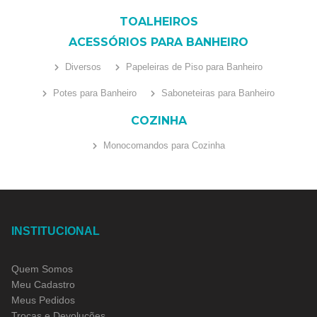
TOALHEIROS
ACESSÓRIOS PARA BANHEIRO
Diversos
Papeleiras de Piso para Banheiro
Potes para Banheiro
Saboneteiras para Banheiro
COZINHA
Monocomandos para Cozinha
INSTITUCIONAL
Quem Somos
Meu Cadastro
Meus Pedidos
Trocas e Devoluções