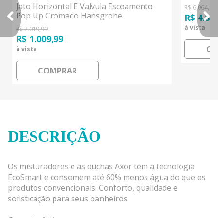
Jato Horizontal E Valvula Escoamento
R$ 6.064,00
Pop Up Cromado Hansgrohe
R$ 4.85
à vista
R$ 2.019,99
R$ 1.009,99
CO
à vista
COMPRAR
DESCRIÇÃO
Os misturadores e as duchas Axor têm a tecnologia
EcoSmart e consomem até 60% menos água do que os
produtos convencionais. Conforto, qualidade e
sofisticação para seus banheiros.