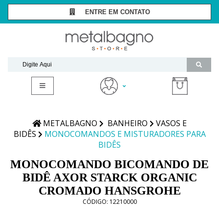
ENTRE EM CONTATO
SÃO PAULO -
(11) 3081-7006
RIO DE JANEIRO -
(21) 2294-8091
contato@metalbagnostore.com.br
(11) 99467-1909
Minha Conta
Meus Pedidos
METALBAGNO
BANHEIRO
VASOS E
BIDÊS
MONOCOMANDOS E MISTURADORES PARA
BIDÊS
MONOCOMANDO BICOMANDO DE
BIDÊ AXOR STARCK ORGANIC
CROMADO HANSGROHE
CÓDIGO:
12210000