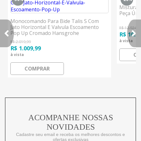
Misturad
Peça Ún
Monocomando Para Bide Talis S Com
Jato Horizontal E Valvula Escoamento
R$ 12.924,0
Pop Up Cromado Hansgrohe
R$ 10.3
à vista
R$ 2.019,99
R$ 1.009,99
CO
à vista
COMPRAR
ACOMPANHE NOSSAS
NOVIDADES
Cadastre seu email e receba os melhores descontos e
ofertas exclusivas