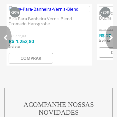
-20
-20
Monocom
%
%
Ducha M
Bica Para Banheira Vernis Blend
Cromado Hansgrohe
R$ 35.811,0
R$ 28.6
R$ 1.566,00
R$ 1.252,80
à vista
à vista
CO
COMPRAR
ACOMPANHE NOSSAS
NOVIDADES