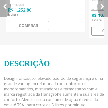
R$ 1.566,00
R$ 1.252,80
R$ 15.327,0
R$ 10.7
à vista
à vista
COMPRAR
CO
DESCRIÇÃO
Design fantástico, elevado padrão de segurança e uma
grande vantagem relacionada ao conforto: os
monocomandos, misturadores e termostatos com a
marca registrada da Hansgrohe aumentam sua área de
conforto. Além disso, o consumo de água é reduzido
em até 75%, para cerca de 5 litros por minuto,