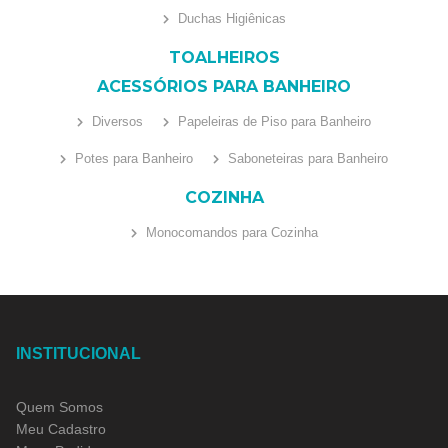
Duchas Higiênicas
TOALHEIROS
ACESSÓRIOS PARA BANHEIRO
Diversos
Papeleiras de Piso para Banheiro
Potes para Banheiro
Saboneteiras para Banheiro
COZINHA
Monocomandos para Cozinha
INSTITUCIONAL
Quem Somos
Meu Cadastro