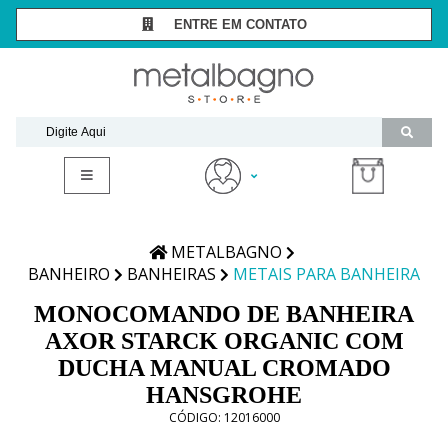
ENTRE EM CONTATO
SÃO PAULO -
(11) 3081-7006
RIO DE JANEIRO -
(21) 2294-8091
contato@metalbagnostore.com.br
(11) 99467-1909
Minha Conta
Meus Pedidos
METALBAGNO
BANHEIRO
BANHEIRAS
METAIS PARA BANHEIRA
MONOCOMANDO DE BANHEIRA
AXOR STARCK ORGANIC COM
DUCHA MANUAL CROMADO
HANSGROHE
CÓDIGO:
12016000