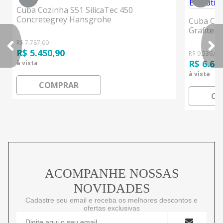
Cuba Cozinha S51 SilicaTec 450
Concretegrey Hansgrohe
Cuba Coz
Grafite 
R$ 7.787,00
R$ 5.450,90
R$ 9.536,00
R$ 6.67
à vista
à vista
COMPRAR
CO
ACOMPANHE NOSSAS
NOVIDADES
Cadastre seu email e receba os melhores descontos e
ofertas exclusivas