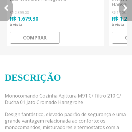
Hansgro
R$ 2.399,00
R$ 1.503,00
R$ 1.679,30
R$ 1.20
à vista
à vista
COMPRAR
CO
DESCRIÇÃO
Monocomando Cozinha Aqittura M91 C/ Filtro 210 C/
Ducha 01 Jato Cromado Hansgrohe
Design fantástico, elevado padrão de segurança e uma
grande vantagem relacionada ao conforto: os
monocomandos, misturadores e termostatos com a