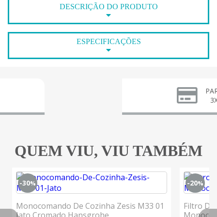
DESCRIÇÃO DO PRODUTO
ESPECIFICAÇÕES
PARCELE 
3X SEM J
QUEM VIU, VIU TAMBÉM
-30
-20
%
%
Monocomando De Cozinha Zesis M33 01
Filtro De
Jato Cromado Hansgrohe
Monocom