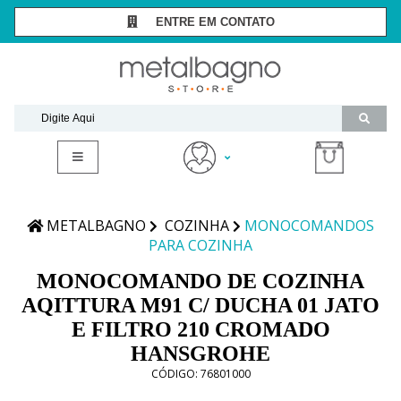
ENTRE EM CONTATO
SÃO PAULO -
(11) 3081-7006
RIO DE JANEIRO -
(21) 2294-8091
contato@metalbagnostore.com.br
(11) 99467-1909
Minha Conta
Meus Pedidos
METALBAGNO
COZINHA
MONOCOMANDOS
PARA COZINHA
MONOCOMANDO DE COZINHA
AQITTURA M91 C/ DUCHA 01 JATO
E FILTRO 210 CROMADO
HANSGROHE
CÓDIGO:
76801000