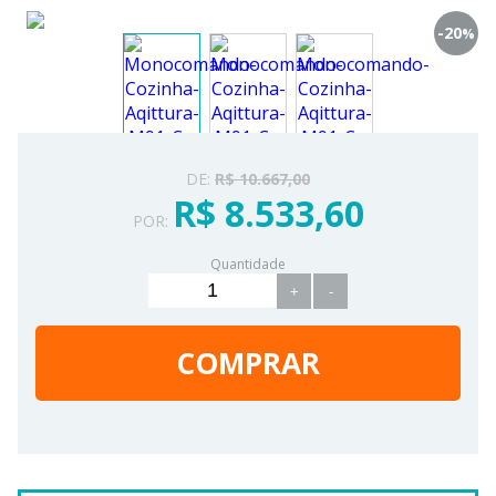
-20
%
DE:
R$ 10.667,00
R$ 8.533,60
POR:
Quantidade
+
-
COMPRAR