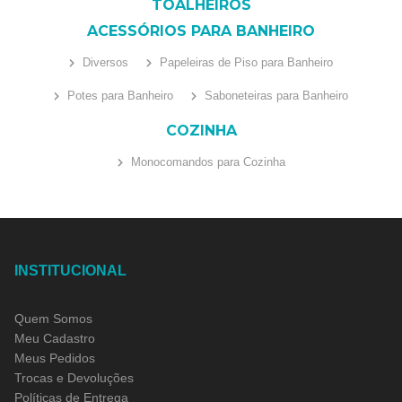
TOALHEIROS
ACESSÓRIOS PARA BANHEIRO
Diversos
Papeleiras de Piso para Banheiro
Potes para Banheiro
Saboneteiras para Banheiro
COZINHA
Monocomandos para Cozinha
INSTITUCIONAL
Quem Somos
Meu Cadastro
Meus Pedidos
Trocas e Devoluções
Políticas de Entrega