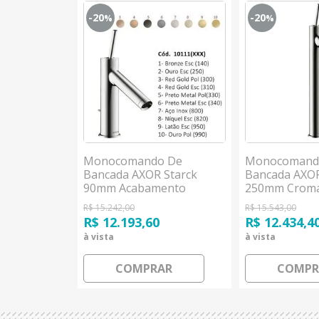
-20
-20
%
%
 De
Monocomando De
Monocomand
 Citterio
Bancada AXOR Starck
Bancada AXOR
do
90mm Acabamento
250mm Crom
Especial Hansgrohe
Hansgrohe
R$ 15.242,00
R$ 15.543,00
R$ 12.193,60
R$ 12.434,4
à vista
à vista
AR
COMPRAR
COMPR