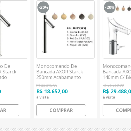
-20
-20
%
%
o De
Monocomando De
Monocoman
 Starck
Bancada AXOR Starck
Bancada AXO
ado
250mm Acabamento
140mm C/ Bic
Especial Hansgrohe
Acabamento 
R$ 23.315,00
R$ 36.860,00
Hansgrohe
0
R$ 18.652,00
R$ 29.488,
à vista
à vista
AR
COMPRAR
COMP