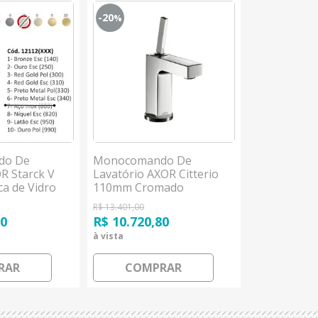
-20
-20
%
%
do De
Monocomando De
Monocoman
R Starck V
Lavatório AXOR Citterio
Bancada AX
a de Vidro
110mm Cromado
90mm Acab
Especial
Hansgrohe
Especial H
R$ 13.401,00
R$ 15.242,00
00
R$ 10.720,80
R$ 12.193,
à vista
à vista
RAR
COMPRAR
COM