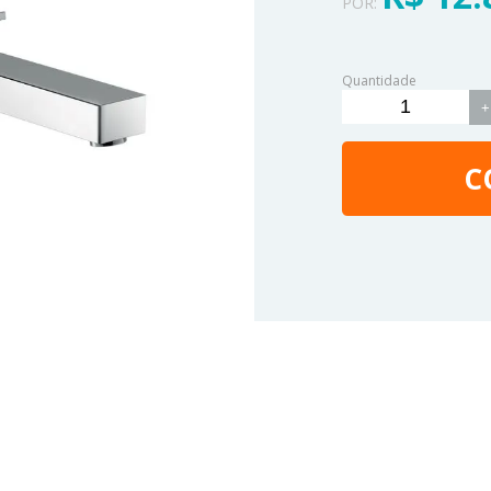
POR:
Quantidade
+
C