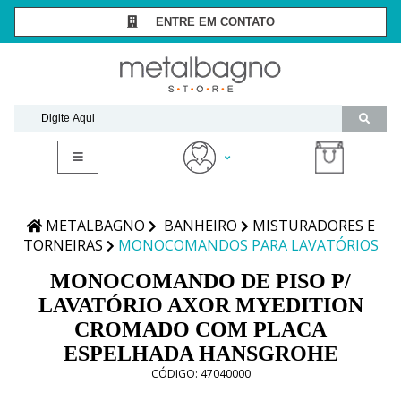
ENTRE EM CONTATO
SÃO PAULO -
(11) 3081-7006
RIO DE JANEIRO -
(21) 2294-8091
contato@metalbagnostore.com.br
(11) 99467-1909
Minha Conta
Meus Pedidos
METALBAGNO
BANHEIRO
MISTURADORES E
TORNEIRAS
MONOCOMANDOS PARA LAVATÓRIOS
MONOCOMANDO DE PISO P/
LAVATÓRIO AXOR MYEDITION
CROMADO COM PLACA
ESPELHADA HANSGROHE
CÓDIGO:
47040000