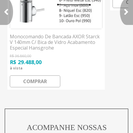
CO
Monocomando De Bancada AXOR Starck
V 140mm C/ Bica de Vidro Acabamento
Especial Hansgrohe
R$ 36.860,00
R$ 29.488,00
à vista
COMPRAR
ACOMPANHE NOSSAS