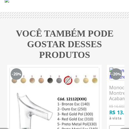
VOCÊ TAMBÉM PODE
GOSTAR DESSES
PRODUTOS
-20
-20
%
%
Monocom
Montreux
Acabamen
R$ 16.603,0
R$ 13.2
à vista