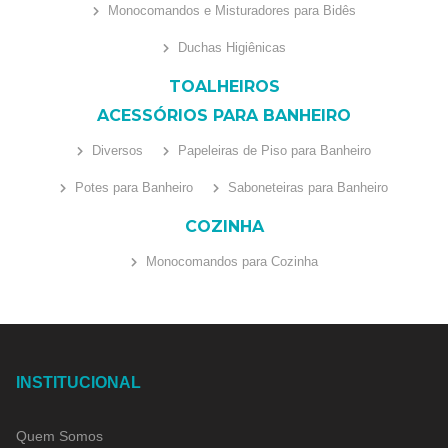
Monocomandos e Misturadores para Bidês
Duchas Higiênicas
TOALHEIROS
ACESSÓRIOS PARA BANHEIRO
Diversos
Papeleiras de Piso para Banheiro
Potes para Banheiro
Saboneteiras para Banheiro
COZINHA
Monocomandos para Cozinha
INSTITUCIONAL
Quem Somos