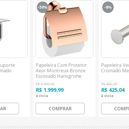
-50
-8
%
%
Suporte
Papeleira Com Protetor
Papeleira Ver
omado
Axor Montreux Bronze
Cromado Me
Escovado Hansgrohe
R$ 3.999,99
R$ 462,00
R$ 1.999,99
R$ 425,04
à vista
à vista
AR
COMPRAR
COMP