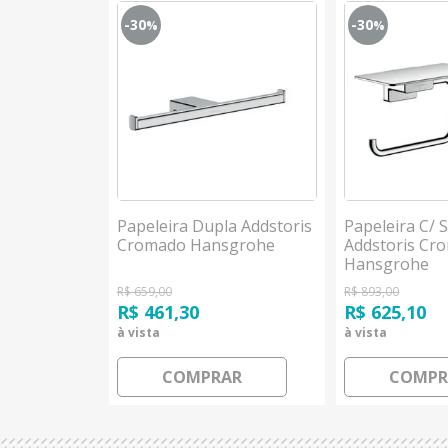
-30
-30
%
%
cal Black
Papeleira Dupla Addstoris
Papeleira C/ 
Cromado Hansgrohe
Addstoris Cr
Hansgrohe
R$ 659,00
R$ 893,00
R$ 461,30
R$ 625,10
à vista
à vista
AR
COMPRAR
COMPR