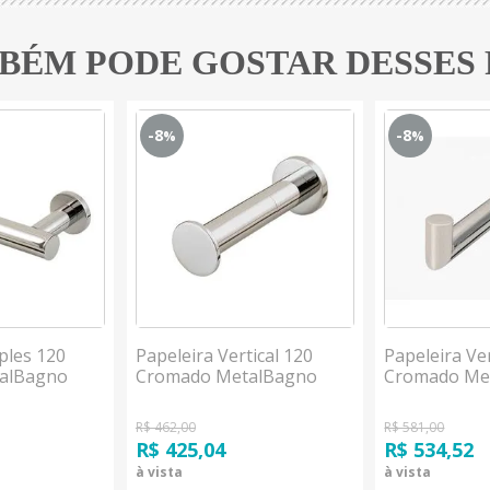
BÉM PODE GOSTAR DESSES
-8
-8
%
%
ples 120
Papeleira Vertical 120
Papeleira Ver
alBagno
Cromado MetalBagno
Cromado Me
R$ 462,00
R$ 581,00
R$ 425,04
R$ 534,52
à vista
à vista