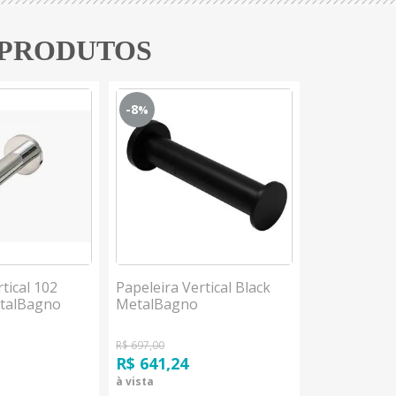
 PRODUTOS
-8
-30
%
%
tical 102
Papeleira Vertical Black
Papeleira D
talBagno
MetalBagno
Cromado H
R$ 697,00
R$ 659,00
R$ 641,24
R$ 461,30
à vista
à vista