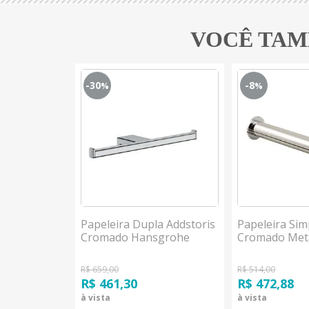
VOCÊ TAM
-30
-8
%
%
cal Black
Papeleira Dupla Addstoris
Papeleira Sim
Cromado Hansgrohe
Cromado Met
R$ 659,00
R$ 514,00
R$ 461,30
R$ 472,88
à vista
à vista