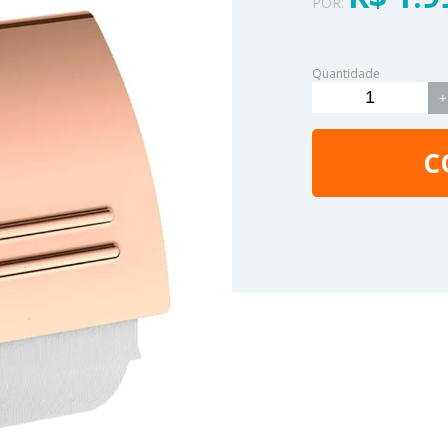
POR:
Quantidade
+
C