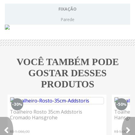
FIXAÇÃO
Parede
VOCÊ TAMBÉM PODE
GOSTAR DESSES
PRODUTOS
-30
-50
%
%
Toalheiro Rosto 35cm Addstoris
Toalheir
Cromado Hansgrohe
Hansgro
R$ 1.066,00
R$ 5.009,99