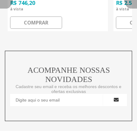
R$ 746,20
R$ 2.50
à vista
à vista
COMPRAR
CO
ACOMPANHE NOSSAS
NOVIDADES
Cadastre seu email e receba os melhores descontos e
ofertas exclusivas