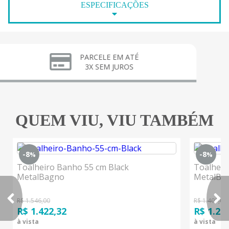
ESPECIFICAÇÕES
PARCELE EM ATÉ
3X SEM JUROS
QUEM VIU, VIU TAMBÉM
-8
-8
%
%
Toalheiro Banho 55 cm Black
Toalheir
MetalBagno
MetalBa
R$ 1.546,00
R$ 1.401,00
R$ 1.422,32
R$ 1.28
à vista
à vista