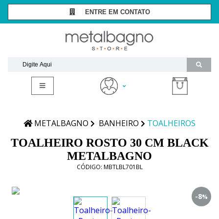
ENTRE EM CONTATO
SÃO PAULO -
(11) 3081-7006
RIO DE JANEIRO -
(21) 2294-8091
contato@metalbagnostore.com.br
(11) 99467-1909
Minha Conta
Meus Pedidos
METALBAGNO
BANHEIRO
TOALHEIROS
TOALHEIRO ROSTO 30 CM BLACK
METALBAGNO
CÓDIGO:
MBTLBL701BL
-8
%