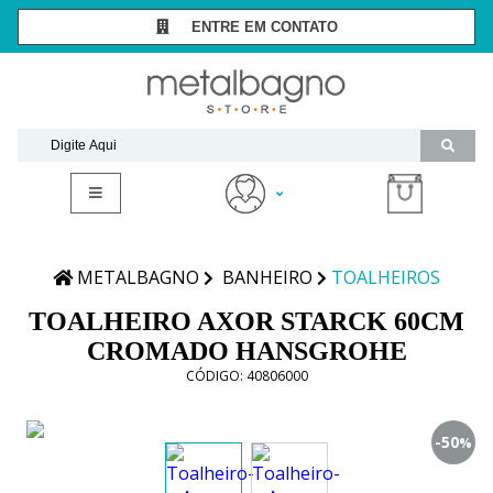
ENTRE EM CONTATO
SÃO PAULO -
(11) 3081-7006
RIO DE JANEIRO -
(21) 2294-8091
contato@metalbagnostore.com.br
(11) 99467-1909
Minha Conta
Meus Pedidos
METALBAGNO
BANHEIRO
TOALHEIROS
TOALHEIRO AXOR STARCK 60CM
CROMADO HANSGROHE
CÓDIGO:
40806000
-50
%