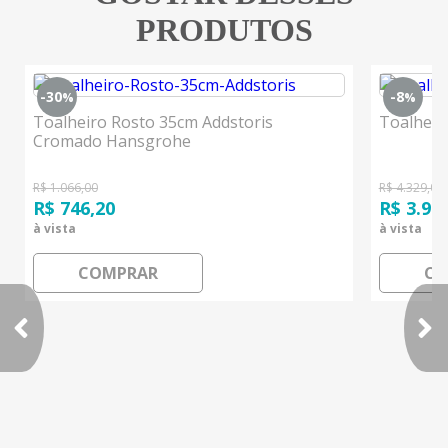
PRODUTOS
-30
-8
%
%
Toalheiro Rosto 35cm Addstoris
Toalheir
Cromado Hansgrohe
R$ 1.066,00
R$ 4.329,00
R$ 746,20
R$ 3.98
à vista
à vista
COMPRAR
CO