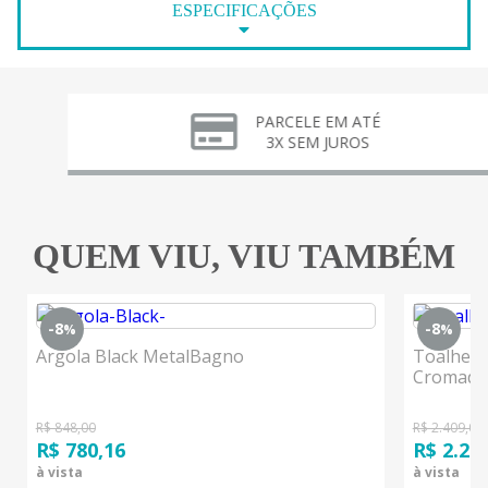
ESPECIFICAÇÕES
PARCELE EM ATÉ
3X SEM JUROS
QUEM VIU, VIU TAMBÉM
-8
-8
%
%
Argola Black MetalBagno
Toalheir
Cromado
R$ 848,00
R$ 2.409,00
R$ 780,16
R$ 2.21
à vista
à vista